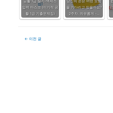
공활 1급 실기-액세스
당신의 손은 어떤 모험
입력 마스크 (이기적 공
을 기다리고 있을까요?
드
활 1급 기출문제집)
2주차. 자유롭게 -…
Post
←
이전 글
navigation