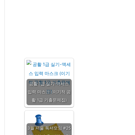
공활 1급 실기-액세스
입력 마스크 (이기적 공
활 1급 기출문제집)
3월 서울 독서모임 #25