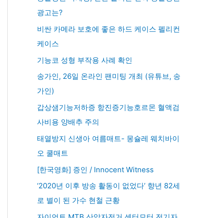
광고는?
비싼 카메라 보호에 좋은 하드 케이스 펠리컨
케이스
기능코 성형 부작용 사례 확인
송가인, 26일 온라인 팬미팅 개최 (유튜브, 송
가인)
갑상샘기능저하증 항진증기능호르몬 혈액검
사비용 양배추 주의
태열방지 신생아 여름매트- 몽슐레 웨치바이
오 쿨매트
[한국영화] 증인 / Innocent Witness
‘2020년 이후 방송 활동이 없었다’ 향년 82세
로 별이 된 가수 현철 근황
자이언트 MTB 산악자전거 센터모터 전기자