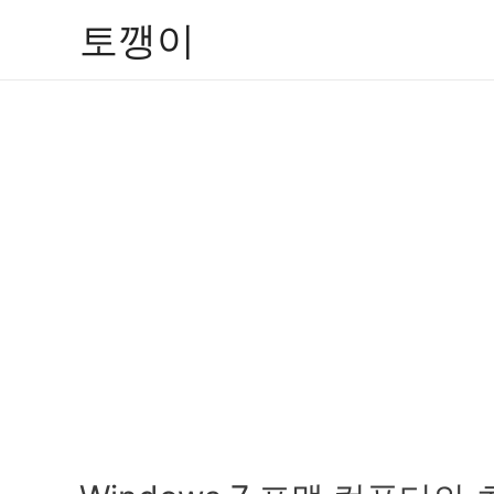
콘
토깽이
텐
츠
로
건
너
뛰
기