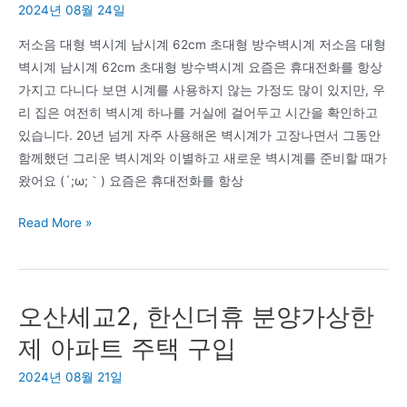
터
2024년 08월 24일
든
장
간
저소음 대형 벽시계 남시계 62cm 초대형 방수벽시계 저소음 대형
착
식,
벽시계 남시계 62cm 초대형 방수벽시계 요즘은 휴대전화를 항상
문
자
가지고 다니다 보면 시계를 사용하지 않는 가정도 많이 있지만, 우
의.
연
리 집은 여전히 벽시계 하나를 거실에 걸어두고 시간을 확인하고
식
있습니다. 20년 넘게 자주 사용해온 벽시계가 고장나면서 그동안
만
함께했던 그리운 벽시계와 이별하고 새로운 벽시계를 준비할 때가
들
왔어요 (´;ω;｀) 요즘은 휴대전화를 항상
기
를
무
Read More »
시
소
작
음
한
대
다
오산세교2, 한신더휴 분양가상한
형
면
벽
제 아파트 주택 구입
기
시
초
2024년 08월 21일
계
상
더