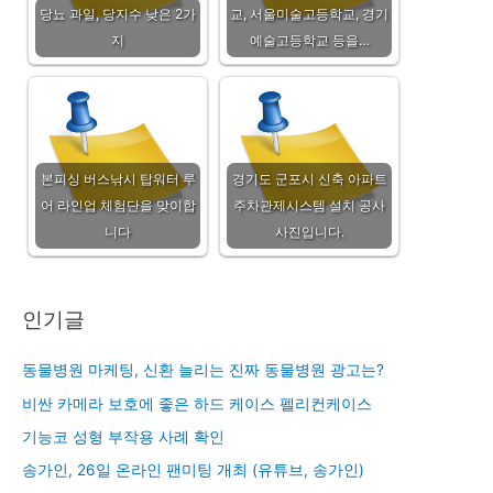
당뇨 과일, 당지수 낮은 2가
교, 서울미술고등학교, 경기
지
예술고등학교 등을…
본피싱 버스낚시 탑워터 루
경기도 군포시 신축 아파트
어 라인업 체험단을 맞이합
주차관제시스템 설치 공사
니다
사진입니다.
인기글
동물병원 마케팅, 신환 늘리는 진짜 동물병원 광고는?
비싼 카메라 보호에 좋은 하드 케이스 펠리컨케이스
기능코 성형 부작용 사례 확인
송가인, 26일 온라인 팬미팅 개최 (유튜브, 송가인)