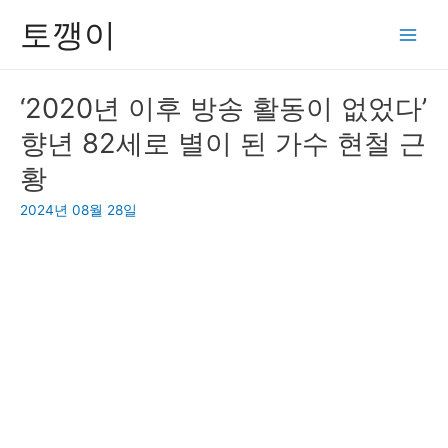
콘
토깽이
텐
Main
츠
Men
로
‘2020년 이후 방송 활동이 없었다’
건
향년 82세로 별이 된 가수 현철 근
너
뛰
황
기
2024년 08월 28일