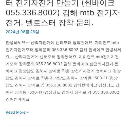
터 전기자전거 만들기 (썬바이크
활
055.336.8002) 김해 mtb 전기자
동
이
전거. 벨로스터 장착 문의.
없
2024년 08월 26일
었
다’
안녕하세요~~산악자전거에 센터모터 장착했어요. 자이언트 mtb
향
전기자전거모터 장착문의:055.336.8002 김해 썬바이크 안녕하세
년
요~~산악자전거에 센터모터 장착했어요. 자이언트 mtb전기자전
82
거모터 장착문의:055.336.8002 김해 썬바이크 삼천리자전거 썬
세
바이크 경상남도 김해시 삼계로 71층 삼천리자전거 썬바이크 경상
로
남도 김해시 삼계로 71층 경상남도 김해시 삼계동 1500-11 (경상
별
남도 김해시 삼계로 7) 055.336.8002 김해썬바이크 경상남도 김
이
해시 삼계동 1500-11 (경상남도 김해시 삼계로 7) 055.336.8002
된
김해썬바이크
가
자
수
Read More »
이
현
언
철