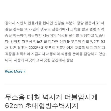
기
(썬
바
강아지 자연식 만들기를 한다면 신경쓸 부분이 정말 많은데요! 저
이
같은 경우는 2022년에 펫푸드 전문가에게 교육을 받고 관련 자격
크
증을 취득하여 지금까지 서동이의 식생활 관리를 담당하고 있습니
055.336.8002)
다. 강아지 자연식 만들기를 한다면 신경쓸 부분이 정말 많은데요!
김
저 같은 경우는 2022년에 펫푸드 전문가에게 교육을 받고 관련 자
해
격증을 취득하여 지금까지 서동이의 식생활 관리를 담당하고 있습
mtb
니다. 시중에 깨끗하고 깨끗한 공간에서 좋은
전
기
강
Read More »
자
아
전
지
거.
가
벨
무소음 대형 벽시계 더블암시계
직
로
접
62cm 초대형방수벽시계
스
만