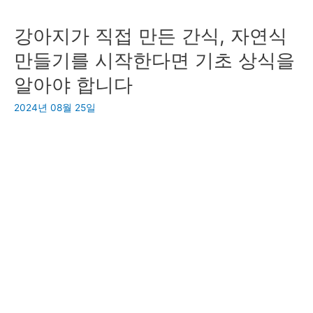
트
근
강아지가 직접 만든 간식, 자연식
MTB
황
산
만들기를 시작한다면 기초 상식을
악
알아야 합니다
자
전
2024년 08월 25일
거
센
터
모
터
전
기
자
전
거
만
들