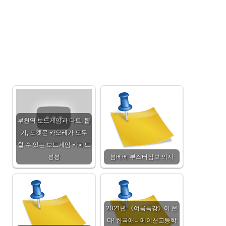
벽
하
게!
부천역 보드게임과 다트, 뽑
기, 포켓몬 카오레가 모두
할 수 있는 보드게임 카페드
봉봉
봄베베 부스터점보 의자
2021년 《여름특강》이 온
다! 한국애니메이션고등학