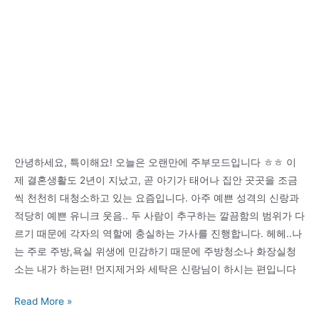
이
있
을
때,
이
것
은
내
가
안녕하세요, 특이해요! 오늘은 오랜만에 주부모드입니다 ㅎㅎ 이
가
제 결혼생활도 2년이 지났고, 곧 아기가 태어나 집안 곳곳을 조금
는
씩 천천히 대청소하고 있는 요즘입니다. 아주 예쁜 성격의 신랑과
곳
적당히 예쁜 유니크 웃음.. 두 사람이 추구하는 깔끔함의 범위가 다
중
르기 때문에 각자의 역할에 충실하는 가사를 진행합니다. 헤헤..나
하
는 주로 주방,욕실 위생에 민감하기 때문에 주방청소나 화장실청
나
소는 내가 하는편! 먼지제거와 세탁은 신랑님이 하시는 편입니다
입
니
라
Read More »
다
이