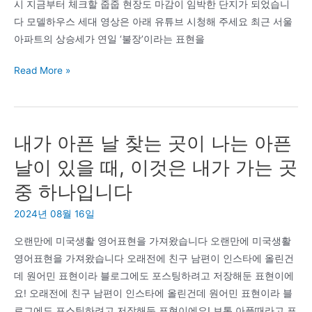
시 지금부터 체크할 줍줍 현장도 마감이 임박한 단지가 되었습니
다 모델하우스 세대 영상은 아래 유튜브 시청해 주세요 최근 서울
아파트의 상승세가 연일 ‘불장’이라는 표현을
오
Read More »
산
세
교
내가 아픈 날 찾는 곳이 나는 아픈
2,
한
날이 있을 때, 이것은 내가 가는 곳
신
중 하나입니다
더
휴
2024년 08월 16일
분
오랜만에 미국생활 영어표현을 가져왔습니다 오랜만에 미국생활
양
영어표현을 가져왔습니다 오래전에 친구 남편이 인스타에 올린건
가
데 원어민 표현이라 블로그에도 포스팅하려고 저장해둔 표현이에
상
요! 오래전에 친구 남편이 인스타에 올린건데 원어민 표현이라 블
한
로그에도 포스팅하려고 저장해둔 표현이에요! 보통 아플때라고 표