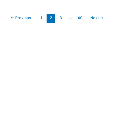
프
홀
Post
←
Previous
1
2
3
…
49
Next
→
릭
pagination
가
루
세
제
로
주
방
과
화
장
실
까
지
완