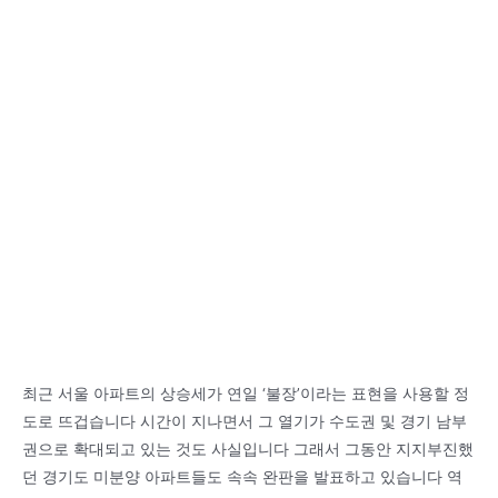
식
블
을
암
알
시
아
계
야
62cm
합
초
니
대
다
형
방
수
벽
시
계
최근 서울 아파트의 상승세가 연일 ‘불장’이라는 표현을 사용할 정
도로 뜨겁습니다 시간이 지나면서 그 열기가 수도권 및 경기 남부
권으로 확대되고 있는 것도 사실입니다 그래서 그동안 지지부진했
던 경기도 미분양 아파트들도 속속 완판을 발표하고 있습니다 역