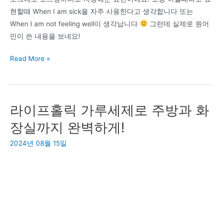
제
현할때 When I am sick을 자주 사용한다고 생각합니다 또는
아
When I am not feeling well이 생각납니다
그런데 실제로 원어
파
민이 쓴 내용을 보네요!
트
주
내
Read More »
택
가
구
아
입
픈
라이프홀릭 가루세제로 주방과 화
날
찾
장실까지 완벽하게!
는
2024년 08월 15일
곳
이
나
는
아
픈
날