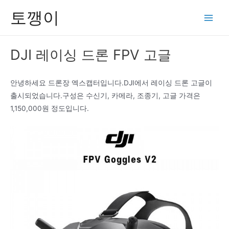
콘
토깽이
텐
Main
츠
Men
로
DJI 레이싱 드론 FPV 고글
건
너
뛰
안녕하세요 드론장 엑스캡터입니다.DJI에서 레이싱 드론 고글이
기
출시되었습니다.구성은 수신기, 카메라, 조종기, 고글 가격은
1,150,000원 정도입니다.