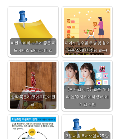
비싼 카메라 보호에 좋은 하
다이소 필수템 주방 및 청소
드 케이스 펠리컨케이스
용품 소개! (자취템 필독)
【후지 앱 리뷰】필름 카메
살짝 묵은지 있어요(판매완
라 앱/후지 카메라 앱/카메
료)
라 앱 추천
3월 서울 독서모임 #25 당