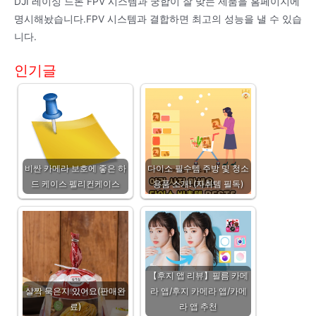
DJI 레이싱 드론 FPV 시스템과 궁합이 잘 맞는 제품을 홈페이지에
명시해놨습니다.FPV 시스템과 결합하면 최고의 성능을 낼 수 있습
니다.
인기글
비싼 카메라 보호에 좋은 하
다이소 필수템 주방 및 청소
드 케이스 펠리컨케이스
용품 소개! (자취템 필독)
【후지 앱 리뷰】필름 카메
살짝 묵은지 있어요(판매완
라 앱/후지 카메라 앱/카메
료)
라 앱 추천