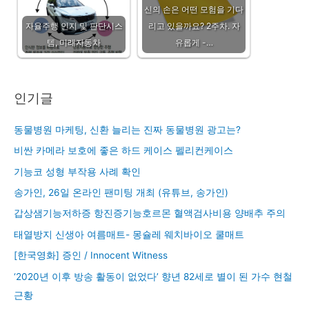
신의 손은 어떤 모험을 기다
자율주행 인지 및 판단시스
리고 있을까요? 2주차. 자
템, 미래자동차
유롭게 -…
인기글
동물병원 마케팅, 신환 늘리는 진짜 동물병원 광고는?
비싼 카메라 보호에 좋은 하드 케이스 펠리컨케이스
기능코 성형 부작용 사례 확인
송가인, 26일 온라인 팬미팅 개최 (유튜브, 송가인)
갑상샘기능저하증 항진증기능호르몬 혈액검사비용 양배추 주의
태열방지 신생아 여름매트- 몽슐레 웨치바이오 쿨매트
[한국영화] 증인 / Innocent Witness
‘2020년 이후 방송 활동이 없었다’ 향년 82세로 별이 된 가수 현철
근황