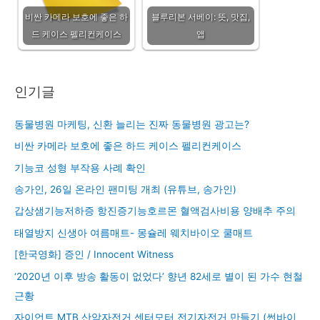
비싼 카메라 보호에 좋은 하
블루리본 서베이: 뜻, 맛집,
드 케이스 펠리컨케이스
앱
인기글
동물병원 마케팅, 신환 늘리는 진짜 동물병원 광고는?
비싼 카메라 보호에 좋은 하드 케이스 펠리컨케이스
기능코 성형 부작용 사례 확인
송가인, 26일 온라인 팬미팅 개최 (유튜브, 송가인)
갑상샘기능저하증 항진증기능호르몬 혈액검사비용 양배추 주의
태열방지 신생아 여름매트- 몽슐레 웨치바이오 쿨매트
[한국영화] 증인 / Innocent Witness
‘2020년 이후 방송 활동이 없었다’ 향년 82세로 별이 된 가수 현철
근황
자이언트 MTB 산악자전거 센터모터 전기자전거 만들기 (썬바이