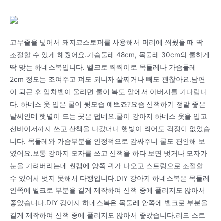
고무줄을 넣어서 돼지코스토퍼를 사용해서 머리에 씌웠을 때 딱
조절할 수 있게 해줬어요.가슴둘레 48cm, 목둘레 30cm의 쿨하게
딱 맞는 하네스복입니다. 벨크로 찍찍이로 목둘레나 가슴둘레
2cm 정도는 조여주고 펴도 되니까 살찌거나 빼도 괜찮아요.남편
이 퇴근 후 입차벨이 울리면 쿨이 복도 앞에서 아버지를 기다립니
다. 하네스 옷 입은 쿨이 뒷모습 예쁘죠?요즘 산책하기 정말 좋은
날씨인데 햇볕이 드는 곳은 덥네요.쿨이 강아지 하네스 옷을 입고
선바이저까지 쓰고 산책을 나갔더니 햇빛이 쬐어도 걱정이 없었습
니다. 목둘레와 가슴부분을 안정적으로 감싸주니 쿨도 편안해 보
였어요.보통 강아지 모자를 쓰고 산책을 하다 보면 벗거나 모자가
눈을 가려버리는데 썬캡에 양쪽 귀가 나오고 스트링으로 조절할
수 있어서 벗지 못해서 다행입니다.DIY 강아지 하네스복은 목둘레
안쪽에 벨크로 부분을 길게 제작하여 산책 중에 풀리지도 않아서
좋았습니다.DIY 강아지 하네스복은 목둘레 안쪽에 벨크로 부분을
길게 제작하여 산책 중에 풀리지도 않아서 좋았습니다.리드 스트