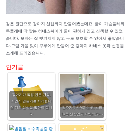
같은 원단으로 강아지 선캡까지 만들어봤는데요. 쿨이 가슴둘레와
목둘레에 딱 맞는 하네스복이라 쿨이 편하게 입고 산책할 수 있었
습니다. 모자는 잘 벗겨지지 않고 눈도 보호할 수 있어서 좋았습니
다.그럼 가을 맞이 쿠루에게 만들어 준 강아지 하네스 옷과 선캡을
소개해 드리겠습니다.
인기글
강아지가 직접 만든 간식,
자연식 만들기를 시작한다
면 기초 상식을 알아야 합니
청주가구싸게파는곳, 소파
다
10종 신상입고 저렴해요~~