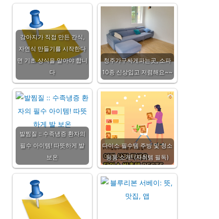
강아지가 직접 만든 간식,
자연식 만들기를 시작한다
면 기초 상식을 알아야 합니
청주가구싸게파는곳, 소파
다
10종 신상입고 저렴해요~~
발찜질 :: 수족냉증 환자의
필수 아이템! 따뜻하게 발
다이소 필수템 주방 및 청소
보온
용품 소개! (자취템 필독)