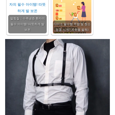
발찜질 :: 수족냉증 환자의
필수 아이템! 따뜻하게 발
다이소 필수템 주방 및 청소
보온
용품 소개! (자취템 필독)