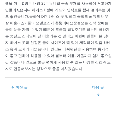
랩을 거는 D링은 내경 25mm 니켈 금속 부재를 사용하여 견고하게
만들어졌습니다.하네스 D링에 리드와 인식표를 함께 걸어두는 것
도 좋았습니다.쿨하게 DIY 하네스 옷 입히고 중절모 씌워도 너무
잘 어울리죠? 쿨의 모델포스가 뿡뿡이네요중절모는 산책 중에는
쿨이 눈을 가릴 수 있기 때문에 조금씩 씌워주기도 하는데 쿨하게
는 중절모 스타일이 잘 어울리는 것 같아요.이번에 만들어 본 강아
지 하네스 옷과 선캡은 쿨이 사이즈에 딱 맞게 제작하여 맞춤 하네
스 옷과 모자가 되었습니다. 안감은 메쉬원단을 사용하여 통기성
이 좋고 편하게 착용할 수 있어 봄부터 여름, 가을까지 입기 좋으실
것 같습니다.앞으로 쿨을 편하게 사용할 수 있는 다양한 선캡과 모
자도 만들어보자는 생각으로 글을 마치겠습니다.
Post
←
이전 글
다음 글
navigation
→