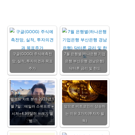
구글(GOOG) 주식예측전
7월 은행별(하나은행 기업
망, 실적, 투자의견과 목표
은행 부산은행 경남은행)
주가
닥터론 금리 및 한도
빌보드 차트 분석 2023년 1
월 7일: : 테일러 스위프트 +
앞으로 비트코인이 상승하
시저=4.99달러 쓰레기 앨
는 이유 3가지(투자자 필
범…
독)