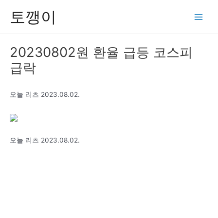
콘
토깽이
텐
Main
츠
Men
로
20230802원 환율 급등 코스피
건
급락
너
뛰
기
오늘 리츠 2023.08.02.
오늘 리츠 2023.08.02.