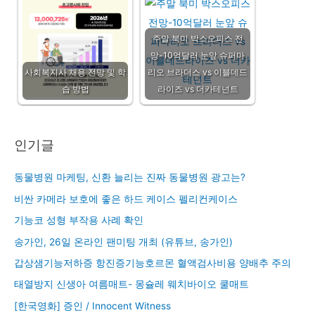
주말 북미 박스오피스 전
망-10억달러 눈앞 슈퍼마
사회복지사 채용 전망 및 학
리오 브라더스 vs 이블데드
습 방법
라이즈 vs 더카테넌트
인기글
동물병원 마케팅, 신환 늘리는 진짜 동물병원 광고는?
비싼 카메라 보호에 좋은 하드 케이스 펠리컨케이스
기능코 성형 부작용 사례 확인
송가인, 26일 온라인 팬미팅 개최 (유튜브, 송가인)
갑상샘기능저하증 항진증기능호르몬 혈액검사비용 양배추 주의
태열방지 신생아 여름매트- 몽슐레 웨치바이오 쿨매트
[한국영화] 증인 / Innocent Witness