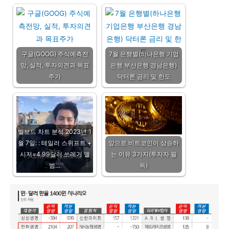
구글(GOOG) 주식예측전
7월 은행별(하나은행 기업
망, 실적, 투자의견과 목표
은행 부산은행 경남은행)
주가
닥터론 금리 및 한도
빌보드 차트 분석 2023년 1
월 7일: : 테일러 스위프트 +
앞으로 비트코인이 상승하
시저=4.99달러 쓰레기 앨
는 이유 3가지(투자자 필
범…
독)