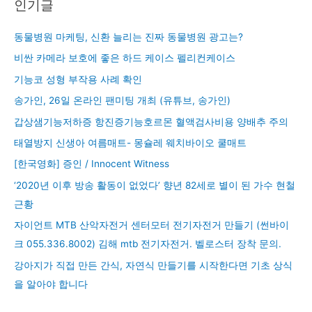
인기글
동물병원 마케팅, 신환 늘리는 진짜 동물병원 광고는?
비싼 카메라 보호에 좋은 하드 케이스 펠리컨케이스
기능코 성형 부작용 사례 확인
송가인, 26일 온라인 팬미팅 개최 (유튜브, 송가인)
갑상샘기능저하증 항진증기능호르몬 혈액검사비용 양배추 주의
태열방지 신생아 여름매트- 몽슐레 웨치바이오 쿨매트
[한국영화] 증인 / Innocent Witness
‘2020년 이후 방송 활동이 없었다’ 향년 82세로 별이 된 가수 현철
근황
자이언트 MTB 산악자전거 센터모터 전기자전거 만들기 (썬바이
크 055.336.8002) 김해 mtb 전기자전거. 벨로스터 장착 문의.
강아지가 직접 만든 간식, 자연식 만들기를 시작한다면 기초 상식
을 알아야 합니다