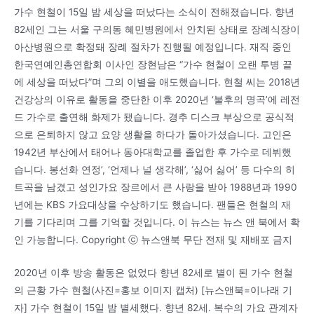
가수 현철이 15일 밤 세상을 떠났다는 소식이 전해졌습니다. 향년
82세인 그는 서울 구의동 혜민병원에서 안치된 상태로 장례식장이
아산병원으로 확정돼 장례 절차가 진행될 예정입니다. 재직 중인
한국연예인총연합회 이사인 장현남은 “가수 현철이 오랜 투병 끝
에 세상을 떠났다”며 그의 이별을 애도했습니다. 현철 씨는 2018년
건강상의 이유로 활동을 중단한 이후 2020년 ‘불후의 명곡’에 레전
드 가수로 출연해 화제가 됐습니다. 경추 디스크 부상으로 공식적
으로 은퇴하지 않고 요양 생활을 하다가 돌아가셨습니다. 고인은
1942년 부산에서 태어나 동아대학교를 졸업한 후 가수로 데뷔했
습니다. 봉선화 연정’, ‘언제나 널 생각해’, ‘싫어 싫어’ 등 다수의 히
트곡을 남겼고 성인가요 장르에서 큰 사랑을 받아 1988년과 1990
년에는 KBS 가요대상을 수상하기도 했습니다. 팬들은 현철의 재
기를 기다리며 그를 기억할 것입니다. 이 뉴스는 뉴스 앤 북에서 확
인 가능합니다. Copyright ⓒ 뉴스앤북 무단 전재 및 재배포 금지
2020년 이후 방송 활동은 없었다 향년 82세로 별이 된 가수 현철
의 근황 가수 현철(사진=홍보 이미지 캡처) [뉴스앤북=이나래 기
자] 가수 현철이 15일 밤 별세했다. 향년 82세. 복수의 가요 관계자