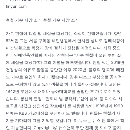
tinyurl.com
현철 가수 사망 소식 현철 가수 사망 소식
가수 현철이 15일 밤 세상을 떠났다는 소식이 전해졌습니다. 향년
82세인 그는 서울 구의동 혜민병원에서 안치된 상태로 장례식장이
아산병원으로 확정돼 장례 절차가 진행될 예정입니다. 재직 중인
한국연예인총연합회 이사인 장현남은 “가수 현철이 오랜 투병 끝
에 세상을 떠났다”며 그의 이별을 애도했습니다. 현철 씨는 2018년
건강상의 이유로 활동을 중단한 이후 2020년 ‘불후의 명곡’에 레전
드 가수로 출연해 화제가 됐습니다. 경추 디스크 부상으로 공식적
으로 은퇴하지 않고 요양 생활을 하다가 돌아가셨습니다. 고인은
1942년 부산에서 태어나 동아대학교를 졸업한 후 가수로 데뷔했
습니다. 봉선화 연정’, ‘언제나 널 생각해’, ‘싫어 싫어’ 등 다수의 히
트곡을 남겼고 성인가요 장르에서 큰 사랑을 받아 1988년과 1990
년에는 KBS 가요대상을 수상하기도 했습니다. 팬들은 현철의 재
기를 기다리며 그를 기억할 것입니다. 이 뉴스는 뉴스 앤 북에서 확
인 가능합니다. Copyright ⓒ 뉴스앤북 무단 전재 및 재배포 금지