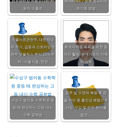
전주폐차장 처분보다는 자
Windows 7 포맷 컴퓨터의
동차 수출로
초기화 방법
곡물사료관련주, 대한제당
우 주가, 급등과 스트리밍관
회계자격증 취득을 위한 동
련주 넷플릭스 주식 25% 하
아리 활동: 분개기초의 이해
락 : 서울식품, 전망
와 습득
음주 및 수면제 복용 후 잠
수성구 범어동 수학학원 중
을 자던 중 흡인성 폐렴으로
등 때 완성하는 고등 내신
사망. 구강 및 인두 분비물
수학 공부법
발견.…