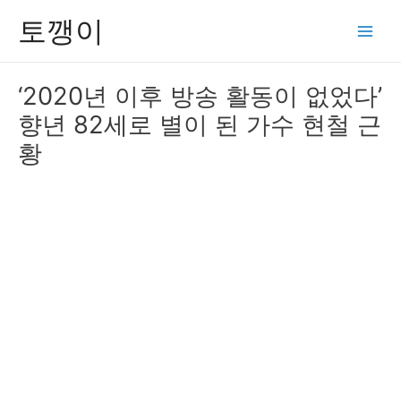
콘
토깽이
텐
Main
츠
Men
로
‘2020년 이후 방송 활동이 없었다’
건
향년 82세로 별이 된 가수 현철 근
너
뛰
황
기