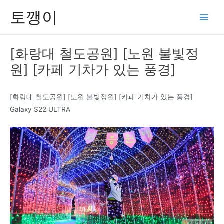
콘
토깽이
텐
Main
츠
Men
로
[화랑대 철도공원] [노원 불빛정
건
원] [카페 기차가 있는 풍경]
너
뛰
기
[화랑대 철도공원] [노원 불빛정원] [카페 기차가 있는 풍경]
Galaxy S22 ULTRA