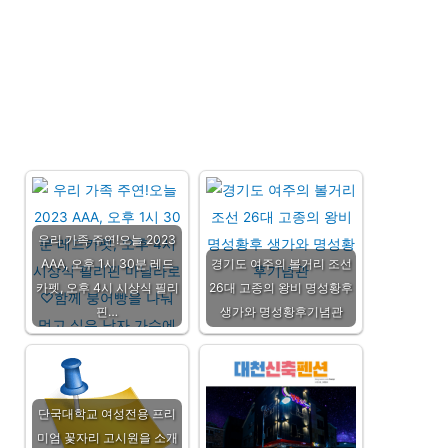
우리 가족 주연!오늘 2023
AAA, 오후 1시 30분 레드
경기도 여주의 볼거리 조선
카펫, 오후 4시 시상식 필리
26대 고종의 왕비 명성황후
핀…
생가와 명성황후기념관
단국대학교 여성전용 프리
미엄 꽃자리 고시원을 소개