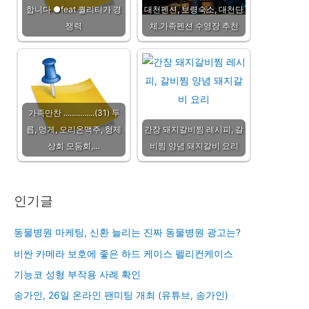
합니다 ●feat 퀄리티가 경
대천펜션, 보령숙소, 대천단
쟁력
체.가족펜션 수영장 추천
가족만찬 ...............(31) 두
릅, 멍게, 오리온맥주, 형제
간장 돼지갈비찜 레시피, 갈
상회 모둠회,…
비찜 양념 돼지갈비 요리
인기글
동물병원 마케팅, 신환 늘리는 진짜 동물병원 광고는?
비싼 카메라 보호에 좋은 하드 케이스 펠리컨케이스
기능코 성형 부작용 사례 확인
송가인, 26일 온라인 팬미팅 개최 (유튜브, 송가인)