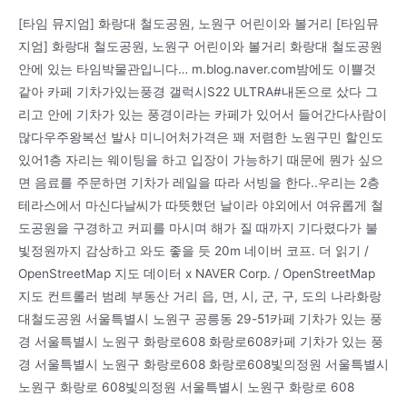
[타임 뮤지엄] 화랑대 철도공원, 노원구 어린이와 볼거리 [타임뮤
지엄] 화랑대 철도공원, 노원구 어린이와 볼거리 화랑대 철도공원
안에 있는 타임박물관입니다… m.blog.naver.com밤에도 이쁠것
같아 카페 기차가있는풍경 갤럭시S22 ULTRA#내돈으로 샀다 그
리고 안에 기차가 있는 풍경이라는 카페가 있어서 들어간다사람이
많다우주왕복선 발사 미니어처가격은 꽤 저렴한 노원구민 할인도
있어1층 자리는 웨이팅을 하고 입장이 가능하기 때문에 뭔가 싶으
면 음료를 주문하면 기차가 레일을 따라 서빙을 한다..우리는 2층
테라스에서 마신다날씨가 따뜻했던 날이라 야외에서 여유롭게 철
도공원을 구경하고 커피를 마시며 해가 질 때까지 기다렸다가 불
빛정원까지 감상하고 와도 좋을 듯 20m 네이버 코프. 더 읽기 /
OpenStreetMap 지도 데이터 x NAVER Corp. / OpenStreetMap
지도 컨트롤러 범례 부동산 거리 읍, 면, 시, 군, 구, 도의 나라화랑
대철도공원 서울특별시 노원구 공릉동 29-51카페 기차가 있는 풍
경 서울특별시 노원구 화랑로608 화랑로608카페 기차가 있는 풍
경 서울특별시 노원구 화랑로608 화랑로608빛의정원 서울특별시
노원구 화랑로 608빛의정원 서울특별시 노원구 화랑로 608