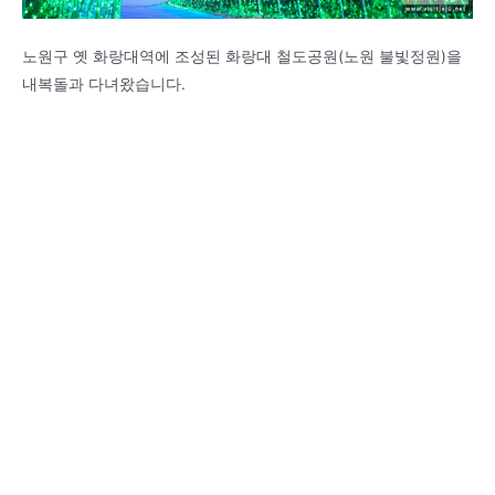
노원구 옛 화랑대역에 조성된 화랑대 철도공원(노원 불빛정원)을
내복돌과 다녀왔습니다.