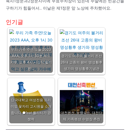
육사1정문과2정문사이에 무료주차장이 있는데 주말에는 빈공간을
구하기가 힘들어서.. 이날은 제1정문 앞 노상에 주차했어요.
인기글
우리 가족 주연!오늘 2023
AAA, 오후 1시 30분 레드
경기도 여주의 볼거리 조선
카펫, 오후 4시 시상식 필리
26대 고종의 왕비 명성황후
핀…
생가와 명성황후기념관
단국대학교 여성전용 프리
미엄 꽃자리 고시원을 소개
합니다 ●feat 퀄리티가 경
대천펜션, 보령숙소, 대천단
쟁력
체.가족펜션 수영장 추천