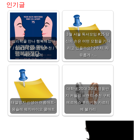
인기글
3월 서울 독서모임 #25 당
심리학을 만나 행복해졌다
신의 손은 어떤 모험을 기다
/ 장원청 / 심리학책추천 /
리고 있을까요? 2주차. 자
베스트셀러
유롭게 -…
대학생 20대 30대 명품반
지 커플링 브랜드 추천 구찌
태열방지 신생아 여름매트-
에르메스 루이비통 카르티
몽슐레 웨치바이오 쿨매트
에 불가리