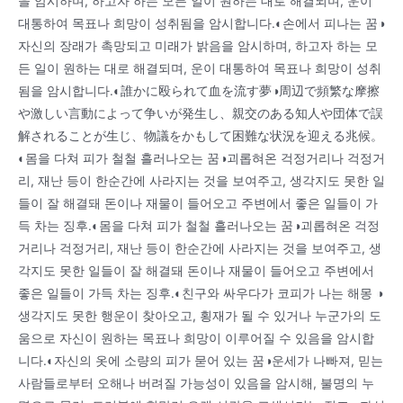
을 암시하며, 하고자 하는 모든 일이 원하는 대로 해결되며, 운이
대통하여 목표나 희망이 성취됨을 암시합니다.◐손에서 피나는 꿈◑
자신의 장래가 촉망되고 미래가 밝음을 암시하며, 하고자 하는 모
든 일이 원하는 대로 해결되며, 운이 대통하여 목표나 희망이 성취
됨을 암시합니다.◐誰かに殴られて血を流す夢◑周辺で頻繁な摩擦
や激しい言動によって争いが発生し、親交のある知人や団体で誤
解されることが生じ、物議をかもして困難な状況を迎える兆候。
◐몸을 다쳐 피가 철철 흘러나오는 꿈◑괴롭혀온 걱정거리나 걱정거
리, 재난 등이 한순간에 사라지는 것을 보여주고, 생각지도 못한 일
들이 잘 해결돼 돈이나 재물이 들어오고 주변에서 좋은 일들이 가
득 차는 징후.◐몸을 다쳐 피가 철철 흘러나오는 꿈◑괴롭혀온 걱정
거리나 걱정거리, 재난 등이 한순간에 사라지는 것을 보여주고, 생
각지도 못한 일들이 잘 해결돼 돈이나 재물이 들어오고 주변에서
좋은 일들이 가득 차는 징후.◐친구와 싸우다가 코피가 나는 해몽 ◑
생각지도 못한 행운이 찾아오고, 횡재가 될 수 있거나 누군가의 도
움으로 자신이 원하는 목표나 희망이 이루어질 수 있음을 암시합
니다.◐자신의 옷에 소량의 피가 묻어 있는 꿈◑운세가 나빠져, 믿는
사람들로부터 오해나 버려질 가능성이 있음을 암시해, 불명의 누