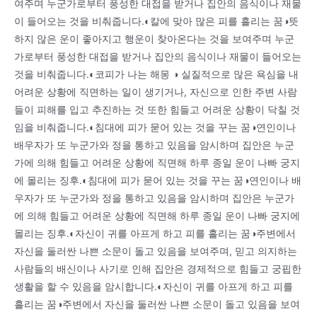
여주며 누군가로부터 풍성한 대접을 받거나 집안의 음식이나 재물
이 들어오는 것을 비춰줍니다.◐칼에 맞아 많은 피를 흘리는 꿈◑뜻
하지 않은 운이 좋아지고 행운이 찾아온다는 것을 보여주며 누군
가로부터 풍성한 대접을 받거나 집안의 음식이나 재물이 들어오는
것을 비춰줍니다.◐코피가 나는 해몽 ◑ 실질적으로 많은 욕심을 내
어려운 상황에 직면하는 일이 생기거나, 자신으로 인한 주변 사람
들이 피해를 입고 추진하는 것 또한 힘들고 어려운 상황이 닥칠 것
임을 비춰줍니다.◐침대에 피가 묻어 있는 것을 꾸는 꿈◑연인이나
배우자가 또 누군가와 정을 통하고 있음을 암시하며 집안은 누군
가에 의해 힘들고 어려운 상황에 직면해 하루 종일 운이 나빠 궁지
에 몰리는 징후.◐침대에 피가 묻어 있는 것을 꾸는 꿈◑연인이나 배
우자가 또 누군가와 정을 통하고 있음을 암시하며 집안은 누군가
에 의해 힘들고 어려운 상황에 직면해 하루 종일 운이 나빠 궁지에
몰리는 징후.◐자신이 귀를 아프게 하고 피를 흘리는 꿈◑주변에서
자신을 둘러싼 나쁜 소문이 돌고 있음을 보여주며, 믿고 의지하는
사람들의 배신이나 사기로 인해 집안은 경제적으로 힘들고 궁핍한
생활을 할 수 있음을 암시합니다.◐자신이 귀를 아프게 하고 피를
흘리는 꿈◑주변에서 자신을 둘러싼 나쁜 소문이 돌고 있음을 보여