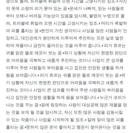
명으로 몰려, 트러블에 휘말려 오랜 시간을 고생시키는 징조.◐자신
의 옷에 소량의 피가 묻어 있는 꿈◑운세가 나빠져, 믿는 사람들로
부터 오해나 버려질 가능성이 있음을 암시해, 불명의 누명으로 몰
려, 트러블에 휘말려 오랜 시간을 고생시키는 징조.◐머리가 폭발하
여 피를 흘리는 꿈◑본인이 가진 생각이나 사상을 많은 사람들이 인
정하고, 대인관계가 원만하게 이루어져 추진하는 것은 날로 발전
하여 재물이나 금전이 들어오는 것을 비추어 줍니다.◐피가 흐르는
귀를 맑은 물로 깨끗이 씻는 꿈◑위기 상황에 자신이 현명한 판단으
로 어려움을 극복하고 새롭게 추진하는 것이나 사업이 큰 성과를
이루어 주변 사람들의 부러움을 사고 집안은 안정된 생활을 하게
됨을 보여줍니다.◐피가 흐르는 귀를 맑은 물로 깨끗이 씻는 꿈◑위
기 상황에 자신이 현명한 판단으로 어려움을 극복하고 새롭게 추
진하는 것이나 사업이 큰 성과를 이루어 주변 사람들의 부러움을
사고 집안은 안정된 생활을 하게 됨을 보여줍니다.◐누군가 코피가
나는 것을 꾸는 꿈◑꿈에 등장하는 사람이 대성공해 많은 재물을 얻
는 것을 보게 될 것을 암시하고, 자신 또한 많은 사람을 감동시킬
수 있는 작품이나 사업을 시작하게 될 징조.◐칼에 맞아 많은 피를
흘리는 꿈◑뜻하지 않은 운이 좋아지고 행운이 찾아온다는 것을 보