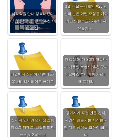
3월 서울 독서모임 #25 당
심리학을 만나 행복해졌다
신의 손은 어떤 모험을 기다
/ 장원청 / 심리학책추천 /
리고 있을까요? 2주차. 자
베스트셀러
유롭게 -…
대학생 20대 30대 명품반
지 커플링 브랜드 추천 구찌
태열방지 신생아 여름매트-
에르메스 루이비통 카르티
몽슐레 웨치바이오 쿨매트
에 불가리
강아지가 직접 만든 간식,
신세계 인터넷 면세점 쇼핑
자연식 만들기를 시작한다
리스트 라메르, 브릴리드 마
면 기초 상식을 알아야 합니
르트,sk2 마스크
다