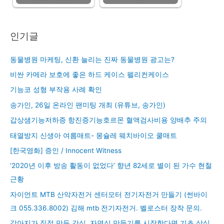
인기글
동물병원 마케팅, 신환 늘리는 진짜 동물병원 광고는?
비싼 카메라 보호에 좋은 하드 케이스 펠리컨케이스
기능코 성형 부작용 사례 확인
송가인, 26일 온라인 팬미팅 개최 (유튜브, 송가인)
갑상샘기능저하증 항진증기능호르몬 혈액검사비용 양배추 주의
태열방지 신생아 여름매트- 몽슐레 웨치바이오 쿨매트
[한국영화] 증인 / Innocent Witness
‘2020년 이후 방송 활동이 없었다’ 향년 82세로 별이 된 가수 현철
근황
자이언트 MTB 산악자전거 센터모터 전기자전거 만들기 (썬바이
크 055.336.8002) 김해 mtb 전기자전거. 벨로스터 장착 문의.
강아지가 직접 만든 간식, 자연식 만들기를 시작한다면 기초 상식