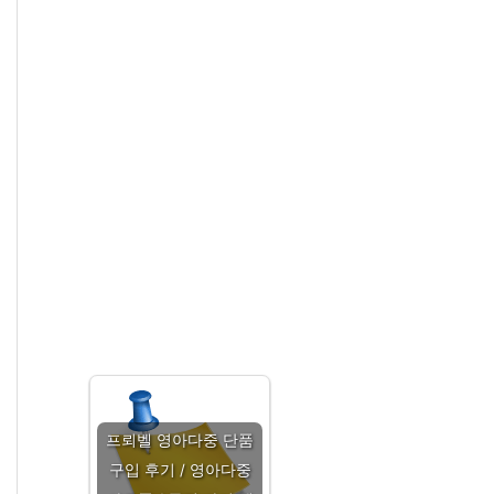
프뢰벨 영아다중 단품
구입 후기 / 영아다중