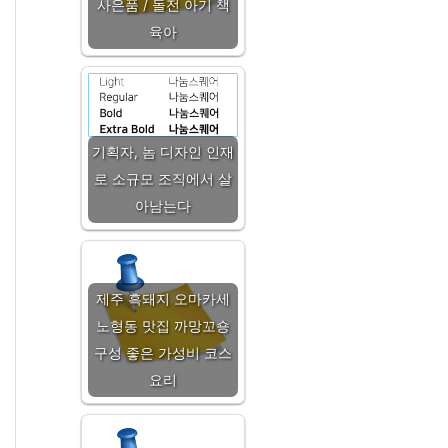
사은품 / 돌전 아기 책
육아
기획자, 놈 디자인 인재
로 소규모 조직에서 살
아남는다
제주 흑돼지 오마카세
노형동 맛집 까망꼬숑
구성 좋은 가성비 코스
요리