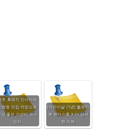
제주 흑돼지 오마카세
노형동 맛집 까망꼬숑
[어린이날 기념] 헬로카
구성 좋은 가성비 코스
봇 펜타스톰 X 더 상세
요리
한 리뷰