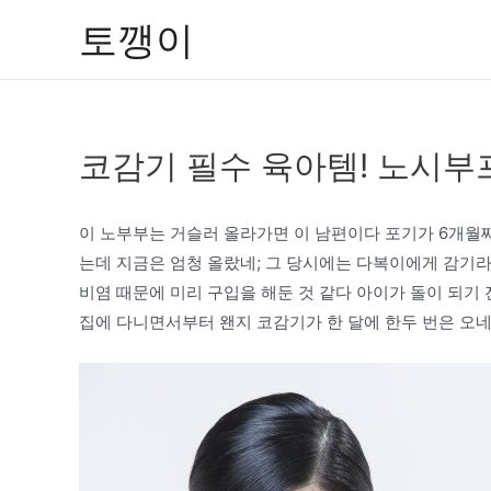
콘
토깽이
텐
츠
로
건
코감기 필수 육아템! 노시부
너
뛰
기
이 노부부는 거슬러 올라가면 이 남편이다 포기가 6개월째
는데 지금은 엄청 올랐네; 그 당시에는 다복이에게 감기
비염 때문에 미리 구입을 해둔 것 같다 아이가 돌이 되기 
집에 다니면서부터 왠지 코감기가 한 달에 한두 번은 오