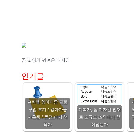
곰 모양의 귀여운 디자인
인기글
프뢰벨 영아다중 단품
구입 후기 / 영아다중
기획자, 놈 디자인 인재
사은품 / 돌전 아기 책
로 소규모 조직에서 살
육아
아남는다