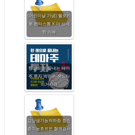
[어린이날 기념] 헬로카
봇 펜타스톰 X 더 상세
한 리뷰
한 권으로 끝내는 테마
주 투자 박민수 샌드타
이거샤크
갑상샘기능저하증 항진
증기능호르몬 혈액검사