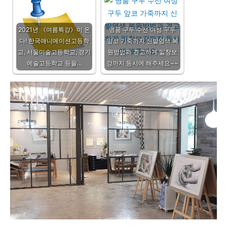
2021년 《여름특강》이 온
명품 구두 수선 여성 구두
다! 한국애니메이션고등학
앞코 가죽까지 신발염색 복
교, 서울미술고등학교, 경기
원방법과 견고하게 밑창보
예술고등학교 등을…
강까지 동시에 해주세요~~