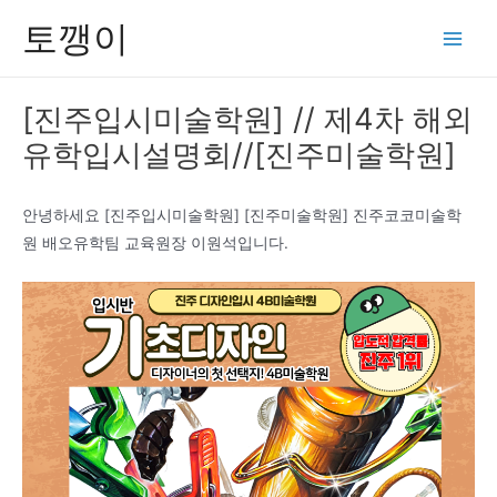
콘
토깽이
텐
Main
츠
Men
로
[진주입시미술학원] // 제4차 해외
건
유학입시설명회//[진주미술학원]
너
뛰
기
안녕하세요 [진주입시미술학원] [진주미술학원] 진주코코미술학
원 배오유학팀 교육원장 이원석입니다.