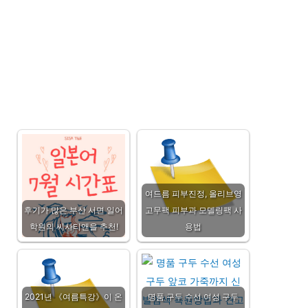
여드름 피부진정, 올리브영
후기가 많은 부산 서면 일어
고무팩 피부과 모델링팩 사
학원의 씨사티앤을 추천!
용법
2021년 《여름특강》이 온
명품 구두 수선 여성 구두