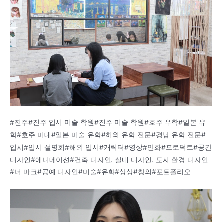
#진주#진주 입시 미술 학원#진주 미술 학원#호주 유학#일본 유
학#호주 미대#일본 미술 유학#해외 유학 전문#경남 유학 전문#
입시#입시 설명회#해외 입시#캐릭터#영상#만화#프로덕트#공간
디자인#애니메이션#건축 디자인. 실내 디자인. 도시 환경 디자인
#너 마크#공예 디자인#미술#유화#상상#창의#포트폴리오