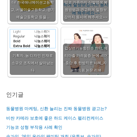
다! 한국애니메이션고등학
앞코 가죽까지 신발염색 복
교, 서울미술고등학교, 경기
원방법과 견고하게 밑창보
예술고등학교 등을…
강까지 동시에 해주세요~~
갑상선기능항진증 한약, 메
기획자, 놈 디자인 인재로
티마졸 가려움증 눈에 띄어
소규모 조직에서 살아남는
중단 후 한방치료 사례_자
다
윤한의원 논문 리뷰
인기글
동물병원 마케팅, 신환 늘리는 진짜 동물병원 광고는?
비싼 카메라 보호에 좋은 하드 케이스 펠리컨케이스
기능코 성형 부작용 사례 확인
송가인, 26일 온라인 팬미팅 개최 (유튜브, 송가인)