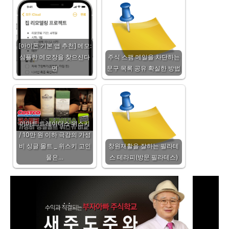
[아이폰 기본 앱 추천] 메모:
심플한 메모장을 찾으신다
주식 스팸 메일을 차단하는
면
문구 목록 공유 확실한 방법
이마트 트레이더스 위스키
/ 10만 원 이하 극강의 가성
비 싱글 몰트 _ 위스키 고인
창원재활을 잘하는 필라테
물은…
스 테라피(방문 필라테스)