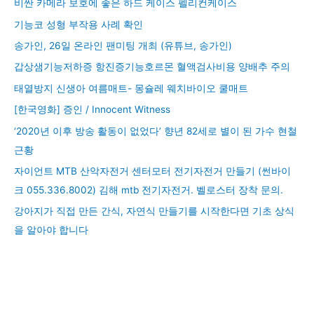
비싼 카메라 보호에 좋은 하드 케이스 펠리컨케이스
기능코 성형 부작용 사례 확인
송가인, 26일 온라인 팬미팅 개최 (유튜브, 송가인)
갑상샘기능저하증 항진증기능호르몬 혈액검사비용 양배추 주의
태열방지 신생아 여름매트- 몽슐레 웨치바이오 쿨매트
[한국영화] 증인 / Innocent Witness
‘2020년 이후 방송 활동이 없었다’ 향년 82세로 별이 된 가수 현철
근황
자이언트 MTB 산악자전거 센터모터 전기자전거 만들기 (썬바이
크 055.336.8002) 김해 mtb 전기자전거. 벨로스터 장착 문의.
강아지가 직접 만든 간식, 자연식 만들기를 시작한다면 기초 상식
을 알아야 합니다