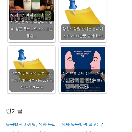
이마트 트레이더스 위스키
/ 10만 원 이하 극강의 가성
비 싱글 몰트 _ 위스키 고인
창원재활을 잘하는 필라테
물은…
스 테라피(방문 필라테스)
프뢰벨 영아다중 단품 구입
심리학을 만나 행복해졌다
후기 / 영아다중 사은품 / 돌
/ 장원청 / 심리학책추천 /
전 아기 책육아
베스트셀러
인기글
동물병원 마케팅, 신환 늘리는 진짜 동물병원 광고는?