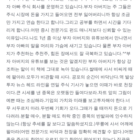
자 아빠 주식 회사를 운영하고 있습니다.부자 아버지는 주 그들은
주식 시장에 돈을 가지고 들어오면 전부 잃어버리니까 항상 조금
만 가지고 연습 한다고 합니다.그리고 공부를 하면서 시간을 기다
리게 합니다.어떤 증시 전문가도 펀드 매니저보다 신뢰할 수 있는
이유입니다.나도 1년 좀 이상 부자 아버지와 유튜브에서 만나면서
부자 아빠의 말을 머리와 가슴에 새기고 있습니다 물론 부자 아버
지가 추천하는 추천주, 힘든 장에서도 잘 극복하고 있습니다.^^부
자 아버지의 유튜브를 보는 것은 알겠지만 부자 아버지가 항상 강
조하는 말이 이 책에 그대로 녹아 있습니다.쌀때에 사서 비싸게 때
에 팔아라.모두가 비관할 때 사다. 공포의 순간이 바닥난다.역 발상
투자 뉴스 헤드 라인을 연일 주식 기사가 놓으면 이때가 바로 천장
이다.큰 시세를 낸 종목은 오랫동안 들여다보라.차트 앞의 그림이
예쁜 때는 조심해라.기업의 가치와 미래를 보고투자해야 한다.너
무 서두르지 마라.두번째 기회가 오다.그때가 올 때까지 돈으로 기
다려라.분할 매수, 분할 매도 하락 중인 종목의 반발파에 인수하지
않는다.(항상 추세를 잘 보다고 말씀하셨지요.)무릎에 사서 어깨에
팔아라(어떤 전문가도 바닥과 천장을 정확히 예견할 수 없다.)어떤
좋은 주식도 한없이 오르지 않고 한없이 떨어지지 않는다.직관을