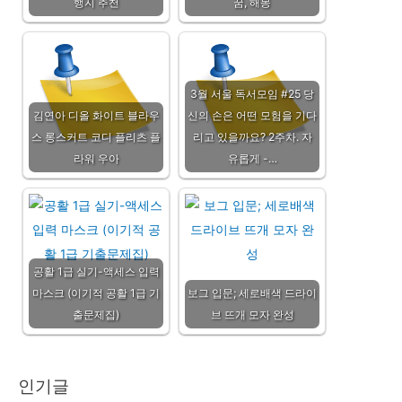
행지 추천
꿈, 해몽
3월 서울 독서모임 #25 당
김연아 디올 화이트 블라우
신의 손은 어떤 모험을 기다
스 롱스커트 코디 플리츠 플
리고 있을까요? 2주차. 자
라워 우아
유롭게 -…
공활 1급 실기-액세스 입력
마스크 (이기적 공활 1급 기
보그 입문; 세로배색 드라이
출문제집)
브 뜨개 모자 완성
인기글