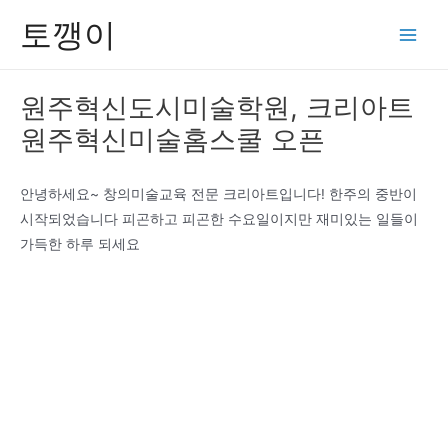
콘
토깽이
텐
Main
츠
Men
로
원주혁신도시미술학원, 크리아트
건
원주혁신미술홈스쿨 오픈
너
뛰
기
안녕하세요~ 창의미술교육 전문 크리아트입니다! 한주의 중반이
시작되었습니다 피곤하고 피곤한 수요일이지만 재미있는 일들이
가득한 하루 되세요