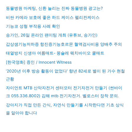
동물병원 마케팅, 신환 늘리는 진짜 동물병원 광고는?
비싼 카메라 보호에 좋은 하드 케이스 펠리컨케이스
기능코 성형 부작용 사례 확인
송가인, 26일 온라인 팬미팅 개최 (유튜브, 송가인)
갑상샘기능저하증 항진증기능호르몬 혈액검사비용 양배추 주의
태열방지 신생아 여름매트- 몽슐레 웨치바이오 쿨매트
[한국영화] 증인 / Innocent Witness
‘2020년 이후 방송 활동이 없었다’ 향년 82세로 별이 된 가수 현철
근황
자이언트 MTB 산악자전거 센터모터 전기자전거 만들기 (썬바이
크 055.336.8002) 김해 mtb 전기자전거. 벨로스터 장착 문의.
강아지가 직접 만든 간식, 자연식 만들기를 시작한다면 기초 상식
을 알아야 합니다