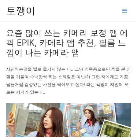
콘
토깽이
텐
Main
츠
Men
로
요즘 많이 쓰는 카메라 보정 앱 에
건
픽 EPIK, 카메라 앱 추천, 필름 느
너
뛰
낌이 나는 카메라 앱
기
사진찍는것을 별로 즐기지 않는 나.. 그냥 기록용으로만 찍을 뿐 심
혈을 기울여 수백장씩 찍는 스타일은 아닌(?) 그런 저에게도 가끔
남들처럼 감성있는 사진을 찍어보고 싶다! 라는 욕망이 치밀어 오
르는 시기가 있는데..