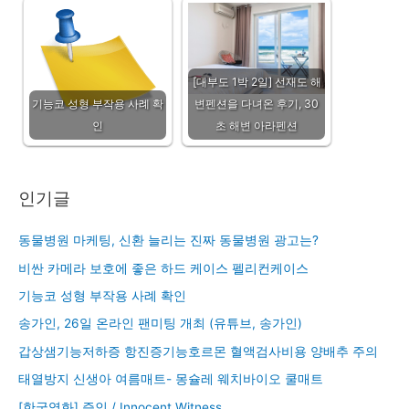
[대부도 1박 2일] 선재도 해
기능코 성형 부작용 사례 확
변펜션을 다녀온 후기, 30
인
초 해변 아라펜션
인기글
동물병원 마케팅, 신환 늘리는 진짜 동물병원 광고는?
비싼 카메라 보호에 좋은 하드 케이스 펠리컨케이스
기능코 성형 부작용 사례 확인
송가인, 26일 온라인 팬미팅 개최 (유튜브, 송가인)
갑상샘기능저하증 항진증기능호르몬 혈액검사비용 양배추 주의
태열방지 신생아 여름매트- 몽슐레 웨치바이오 쿨매트
[한국영화] 증인 / Innocent Witness