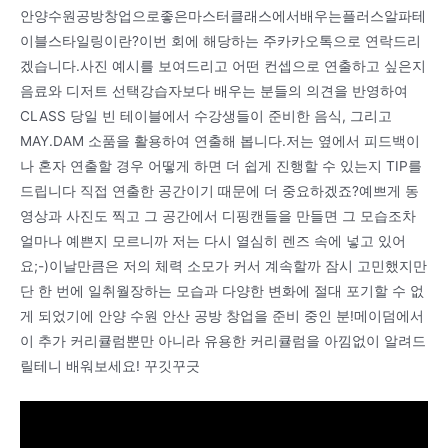
안양수원공방창업으로좋은마스터클래스에서배우는플러스알파테
이블스타일링이란?이번 회에 해당하는 주카카오톡으로 연락드리
겠습니다.사진 예시를 보여드리고 어떤 컨셉으로 연출하고 싶은지
음료와 디저트 선택강습자보다 배우는 분들의 의견을 반영하여
CLASS 당일 빈 테이블에서 수강생들이 준비한 음식, 그리고
MAY.DAM 소품을 활용하여 연출해 봅니다.저는 옆에서 피드백이
나 혼자 연출할 경우 어떻게 하면 더 쉽게 진행할 수 있는지 TIP를
드립니다 직접 연출한 공간이기 때문에 더 중요하겠죠?예쁘게 동
영상과 사진도 찍고 그 공간에서 디핑캔들을 만들면 그 모습조차
얼마나 예쁜지 모르니까 저는 다시 열심히 렌즈 속에 넣고 있어
요;-)이날만큼은 저의 체력 소모가 커서 계속할까 잠시 고민했지만
단 한 번에 일취월장하는 모습과 다양한 변화에 절대 포기할 수 없
게 되었기에 안양 수원 안산 공방 창업을 준비 중인 분!메이덤에서
이 추가 커리큘럼뿐만 아니라 유용한 커리큘럼을 아낌없이 알려드
릴테니 배워보세요! 꾸깃꾸긋