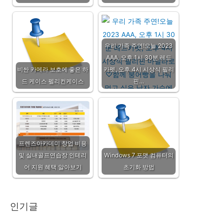
우리 가족 주연!오늘 2023
AAA, 오후 1시 30분 레드
비싼 카메라 보호에 좋은 하
카펫, 오후 4시 시상식 필리
드 케이스 펠리컨케이스
핀…
프렌즈아카데미 창업 비용
및 실내골프연습장 인테리
Windows 7 포맷 컴퓨터의
어 지원 혜택 알아보기
초기화 방법
인기글