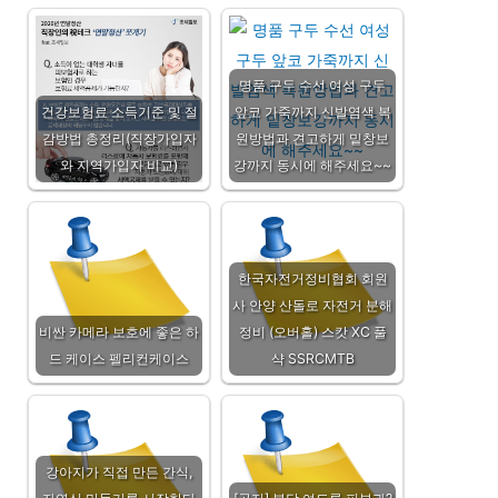
명품 구두 수선 여성 구두
건강보험료 소득기준 및 절
앞코 가죽까지 신발염색 복
감방법 총정리(직장가입자
원방법과 견고하게 밑창보
와 지역가입자 비교)
강까지 동시에 해주세요~~
한국자전거정비협회 회원
사 안양 산돌로 자전거 분해
비싼 카메라 보호에 좋은 하
정비 (오버홀) 스캇 XC 풀
드 케이스 펠리컨케이스
샥 SSRCMTB
강아지가 직접 만든 간식,