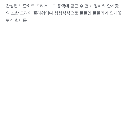
완성된 보존화로 프리저브드 용액에 담근 후 건조 장미와 안개꽃
의 조합 드라이 플라워이다.형형색색으로 물들인 물올리기 안개꽃
무리 한아름