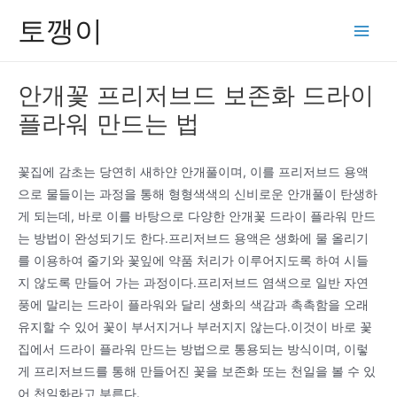
콘
토깽이
텐
Main
츠
Men
로
안개꽃 프리저브드 보존화 드라이
건
플라워 만드는 법
너
뛰
기
꽃집에 감초는 당연히 새하얀 안개풀이며, 이를 프리저브드 용액
으로 물들이는 과정을 통해 형형색색의 신비로운 안개풀이 탄생하
게 되는데, 바로 이를 바탕으로 다양한 안개꽃 드라이 플라워 만드
는 방법이 완성되기도 한다.프리저브드 용액은 생화에 물 올리기
를 이용하여 줄기와 꽃잎에 약품 처리가 이루어지도록 하여 시들
지 않도록 만들어 가는 과정이다.프리저브드 염색으로 일반 자연
풍에 말리는 드라이 플라워와 달리 생화의 색감과 촉촉함을 오래
유지할 수 있어 꽃이 부서지거나 부러지지 않는다.이것이 바로 꽃
집에서 드라이 플라워 만드는 방법으로 통용되는 방식이며, 이렇
게 프리저브드를 통해 만들어진 꽃을 보존화 또는 천일을 볼 수 있
어 천일화라고 부른다.