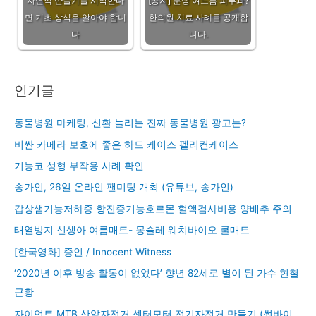
자연식 만들기를 시작한다
[공지] 분당 여드름 피부과?
면 기초 상식을 알아야 합니
한의원 치료 사례를 공개합
다
니다.
인기글
동물병원 마케팅, 신환 늘리는 진짜 동물병원 광고는?
비싼 카메라 보호에 좋은 하드 케이스 펠리컨케이스
기능코 성형 부작용 사례 확인
송가인, 26일 온라인 팬미팅 개최 (유튜브, 송가인)
갑상샘기능저하증 항진증기능호르몬 혈액검사비용 양배추 주의
태열방지 신생아 여름매트- 몽슐레 웨치바이오 쿨매트
[한국영화] 증인 / Innocent Witness
‘2020년 이후 방송 활동이 없었다’ 향년 82세로 별이 된 가수 현철
근황
자이언트 MTB 산악자전거 센터모터 전기자전거 만들기 (썬바이