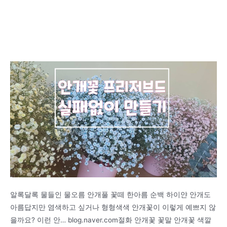
알록달록 물들인 물오름 안개풀 꽃떼 한아름 순백 하이얀 안개도
아름답지만 염색하고 싶거나 형형색색 안개꽃이 이렇게 예쁘지 않
을까요? 이런 안… blog.naver.com절화 안개꽃 꽃말 안개꽃 색깔