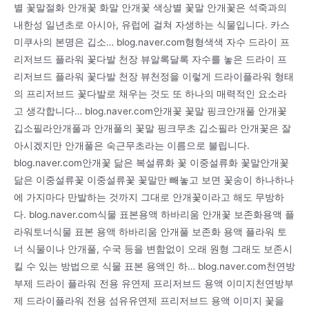
별 꽃말절화 안개꽃 화말 안개꽃 색상별 꽃말 안개꽃은 석죽과의
내한성 일년초로 아시아, 유럽에 걸쳐 자생하는 식물입니다. 카스
미쿠사의 본명은 깁소… blog.naver.com형형색색 자수 드라이 프
리저브드 플라워 꽃다발 천장 뷰알록달록 자수를 놓은 드라이 프
리저브드 플라워 꽃다발 천장 뷰천정을 이렇게 드라이플라워 형태
의 프리저브드 꽃다발로 채우는 것도 또 하나의 매력적인 요소라
고 생각합니다… blog.naver.com안개꽃 꽃말 핑크안개풀 안개꽃
깁소필라안개풀과 안개풀의 꽃말 핑크무초 깁소필라 안개꽃은 잘
아시겠지만 안개풀은 숙근무초라는 이름으로 불립니다.
blog.naver.com안개꽃 닮은 복설류화 꽃 이중설류화 꽃말안개꽃
닮은 이중설류꽃 이중설류꽃 꽃말만 빼놓고 보면 꽃송이 하나하나
에 가지마다 만발하는 것까지 그대로 안개꽃이라고 해도 무방하
다. blog.naver.com식물 표본용액 하바리움 안개꽃 보존화용액 플
라워토너식물 표본 용액 하바리움 안개풀 보존화 용액 플라워 토
너 식물이나 안개풀, 수국 등을 변함없이 오래 원형 그래도 보존시
킬 수 있는 방법으로 식물 표본 용액인 하… blog.naver.com천연방
부제 드라이 플라워 전용 유연제 프리저브드 용액 이미지천연방부
제 드라이플라워 전용 섬유유연제 프리저브드 용액 이미지 꽃을