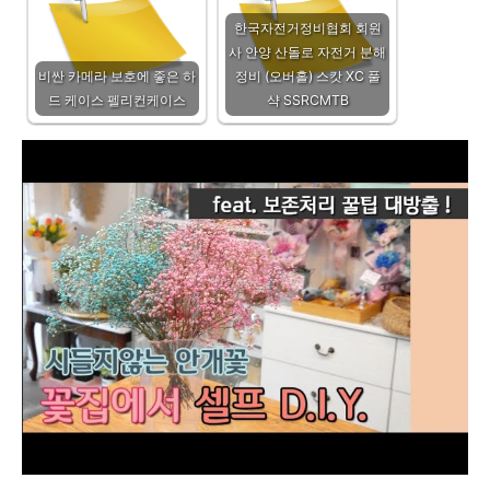
한국자전거정비협회 회원
사 안양 산돌로 자전거 분해
비싼 카메라 보호에 좋은 하
정비 (오버홀) 스캇 XC 풀
드 케이스 펠리컨케이스
샥 SSRCMTB