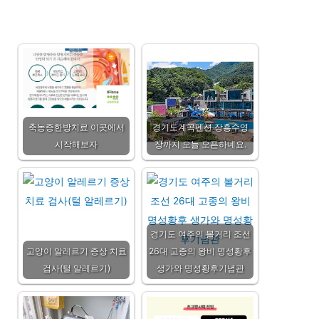
축농증한방치료 이곳에서
경기도계곡펜션 장흥수영
시작해보자
장까지 오늘 오픈하네요.
경기도 여주의 볼거리 조선
고양이 알레르기 증상 치료
26대 고종의 왕비 명성황후
검사(털 알레르기)
생가와 명성황후기념관