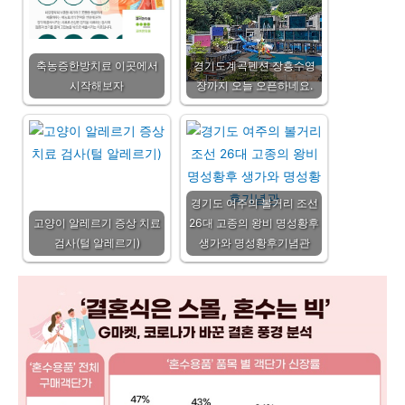
축농증한방치료 이곳에서
경기도계곡펜션 장흥수영
시작해보자
장까지 오늘 오픈하네요.
경기도 여주의 볼거리 조선
고양이 알레르기 증상 치료
26대 고종의 왕비 명성황후
검사(털 알레르기)
생가와 명성황후기념관