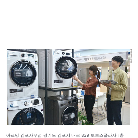
아르망 김포사우점 경기도 김포시 대로 839 보보스플라자 1층