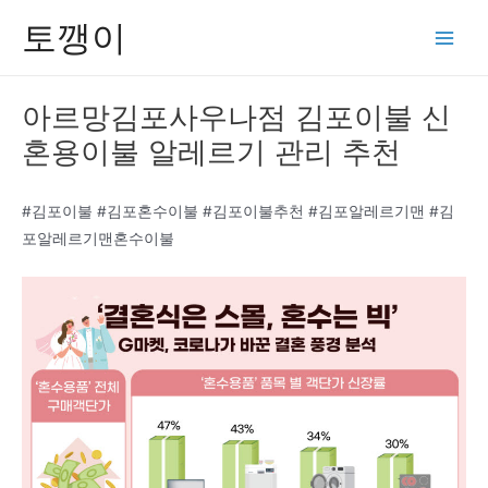
콘
토깽이
텐
Main
츠
Men
로
아르망김포사우나점 김포이불 신
건
혼용이불 알레르기 관리 추천
너
뛰
기
#김포이불 #김포혼수이불 #김포이불추천 #김포알레르기맨 #김
포알레르기맨혼수이불