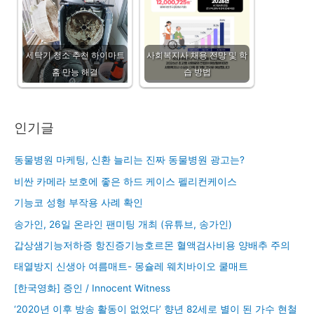
세탁기 청소 추천 하이마트
사회복지사 채용 전망 및 학
홈 만능 해결
습 방법
인기글
동물병원 마케팅, 신환 늘리는 진짜 동물병원 광고는?
비싼 카메라 보호에 좋은 하드 케이스 펠리컨케이스
기능코 성형 부작용 사례 확인
송가인, 26일 온라인 팬미팅 개최 (유튜브, 송가인)
갑상샘기능저하증 항진증기능호르몬 혈액검사비용 양배추 주의
태열방지 신생아 여름매트- 몽슐레 웨치바이오 쿨매트
[한국영화] 증인 / Innocent Witness
‘2020년 이후 방송 활동이 없었다’ 향년 82세로 별이 된 가수 현철