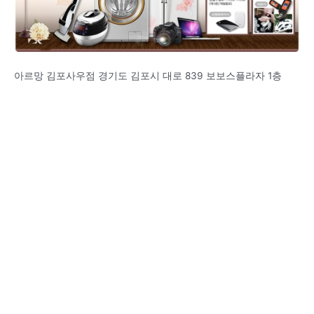
아르망 김포사우점 경기도 김포시 대로 839 보보스플라자 1층