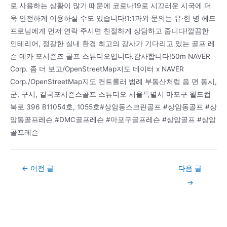
로 사용하는 상황이 많기 때문에 코로나19로 시끄러운 시국에 더
욱 안전하게 이용하실 수도 있습니다!1:1과외 문의는 유·한 병 헤드
프로님에게 먼저 연락 주시면 친절하게 상담하고 줍니다!깔끔한
인테리어, 정갈한 실내 환경 최고의 강사가 기다리고 있는 골프 레
슨 메카 포시즌즈 골프 스튜디오입니다.감사합니다!50m NAVER
Corp. 좀 더 보고/OpenStreetMap지도 데이터 x NAVER
Corp./OpenStreetMap지도 컨트롤러 범례 부동산처럼 읍 면 동시,
군, 구시, 길국포시즌스골프 스튜디오 서울특별시 마포구 월드컵
북로 396 B11054호, 1055호#상암동스크린골프 #상암동골프 #상
암동골프레슨 #DMC골프레슨 #마포구골프레슨 #상암골프 #상암
골프레슨
Post
←
이전 글
다음 글
navigation
→