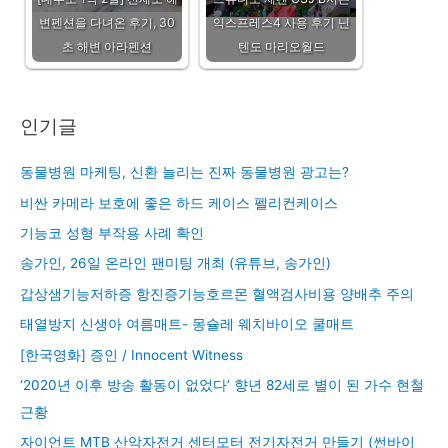
변펜션을 다녀온 후기, 30
익스프레스4 사용 후기 닌
초 해변 아라펜션
텐도 마리오월드
인기글
동물병원 마케팅, 신환 늘리는 진짜 동물병원 광고는?
비싼 카메라 보호에 좋은 하드 케이스 펠리컨케이스
기능코 성형 부작용 사례 확인
송가인, 26일 온라인 팬미팅 개최 (유튜브, 송가인)
갑상샘기능저하증 항진증기능호르몬 혈액검사비용 양배추 주의
태열방지 신생아 여름매트- 몽슐레 웨치바이오 쿨매트
[한국영화] 증인 / Innocent Witness
‘2020년 이후 방송 활동이 없었다’ 향년 82세로 별이 된 가수 현철
근황
자이언트 MTB 산악자전거 센터모터 전기자전거 만들기 (썬바이