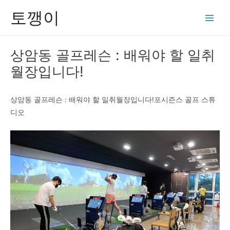
콘
토깽이
텐
Main
츠
Men
로
상암동 골프레슨 : 배워야 할 일취
건
월장입니다!
너
뛰
기
상암동 골프레슨 : 배워야 할 일취월장입니다!포시즌스 골프 스튜
디오