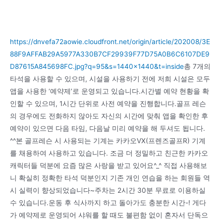
https://dnvefa72aowie.cloudfront.net/origin/article/202008/3E
88F9AFFAB29A5977A330B7CF29939F77D75A0B6C6107DE9
D87615A845698FC.jpg?q=95&s=1440×1440&t=inside
총 7개의
타석을 사용할 수 있으며, 시설을 사용하기 전에 저희 시설은 모두
앱을 사용한 ‘예약제’로 운영되고 있습니다.시간별 예약 현황을 확
인할 수 있으며, 1시간 단위로 사전 예약을 진행합니다.골프 레슨
의 경우에도 전화하지 않아도 자신의 시간에 맞춰 앱을 확인한 후
예약이 있으면 다음 타임, 다음날 미리 예약을 해 두셔도 됩니다.
^^본 골프레슨 시 사용되는 기계는 카카오VX(프렌즈골프R) 기계
를 채용하여 사용하고 있습니다. 조금 더 정밀하고 친근한 카카오
캐릭터들 덕분에 요즘 많은 사랑을 받고 있어요^_^ 직접 사용해보
니 확실히 정확한 타석 덕분인지 기존 개인 연습을 하는 회원들 역
시 실력이 향상되었습니다~주차는 2시간 30분 무료로 이용하실
수 있습니다.운동 후 식사까지 하고 돌아가도 충분한 시간-! 게다
가 예약제로 운영되어 샤워를 할 때도 불편함 없이 혼자서 단독으