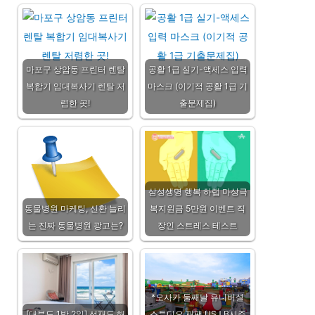
마포구 상암동 프린터 렌탈
공활 1급 실기-액세스 입력
복합기 임대복사기 렌탈 저
마스크 (이기적 공활 1급 기
렴한 곳!
출문제집)
삼성생명 행복 하랩 마상극
동물병원 마케팅, 신환 늘리
복지원금 5만원 이벤트 직
는 진짜 동물병원 광고는?
장인 스트레스 테스트
*오사카 둘째날 유니버셜
[대부도 1박 2일] 선재도 해
스튜디오 재팬 USJ B시즌