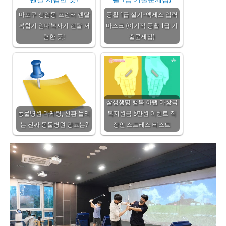
마포구 상암동 프린터 렌탈
공활 1급 실기-액세스 입력
복합기 임대복사기 렌탈 저
마스크 (이기적 공활 1급 기
렴한 곳!
출문제집)
삼성생명 행복 하랩 마상극
동물병원 마케팅, 신환 늘리
복지원금 5만원 이벤트 직
는 진짜 동물병원 광고는?
장인 스트레스 테스트