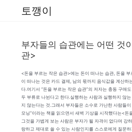
콘
토깽이
텐
츠
로
건
부자들의 습관에는 어떤 것이
너
뛰
관>
기
<돈을 부르는 작은 습관>에는 돈이 떠나는 습관, 돈을 부
이 떠나는 것은 카드 결제, 남의 몫까지 음식값을 계산하는
다.여기서 “돈을 부르는 작은 습관”의 저자는 충동 구매
두 부류로 나뉜다고 한다.실행하는 사람과 실행하지 않는
지 않는다는 것.그래서 부자들은 소수로 가난한 사람들이
모닝”이라는 책을 읽으면서 새벽 기상을 시작했다는<돈을
그것을 가볍게 보는 사람은 부자가 될 자격이 없다며 강하
랑하고 제대로 쓸 수 있는 사람인지를 스스로에게 질문하