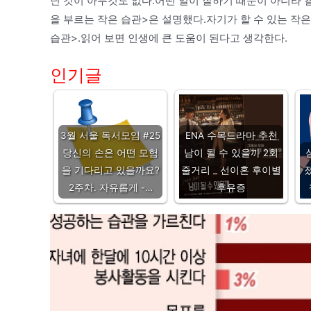
닌 것이 아무것도 없다.어떤 일이 잘하기 때문이 아니라
을 부르는 작은 습관>은 설명했다.자기가 할 수 있는 작
습관>.읽어 보면 인생에 큰 도움이 된다고 생각한다.
인기글
3월 서울 독서모임 #25
ENA 수목드라마 추천
당신의 손은 어떤 모험
남이 될 수 있을까 2회
을 기다리고 있을까요?
줄거리 _ 선이혼 후이별
졌
2주차. 자유롭게 -…
후유증