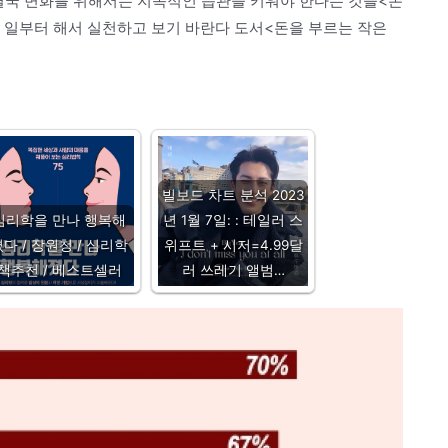
 결국 변화를 위해서는 지속적인 습관을 키워야 한다는 것을<돈
은 일부터 해서 실천하고 보기 바란다 도서<돈을 부르는 작은
빌보드 차트 분석 2023
심리학을 만나 행복해
년 1월 7일: : 테일러 스
다 / 장원청 / 심리학
위프트 + 시저=4.99달
책추천 / 베스트셀러
러 쓰레기 앨범…