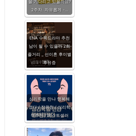
을 기다리고 있을까요?
2주차. 자유롭게 -…
ENA 수목드라마 추천
남이 될 수 있을까 2회
줄거리 _ 선이혼 후이별
후유증
심리학을 만나 행복해
졌다 / 장원청 / 심리학
책추천 / 베스트셀러