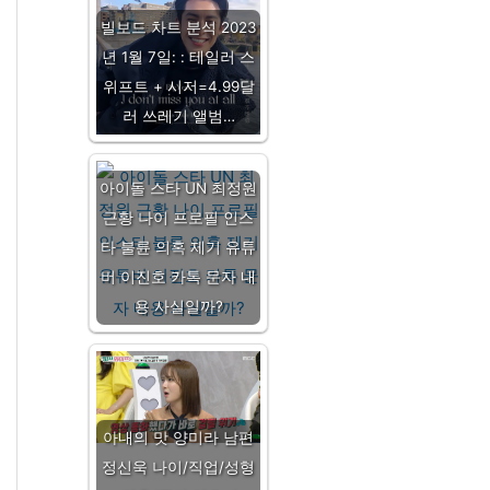
빌보드 차트 분석 2023
년 1월 7일: : 테일러 스
위프트 + 시저=4.99달
러 쓰레기 앨범…
아이돌 스타 UN 최정원
근황 나이 프로필 인스
타 불륜 의혹 제기 유튜
버 이진호 카톡 문자 내
용 사실일까?
아내의 맛 양미라 남편
정신욱 나이/직업/성형