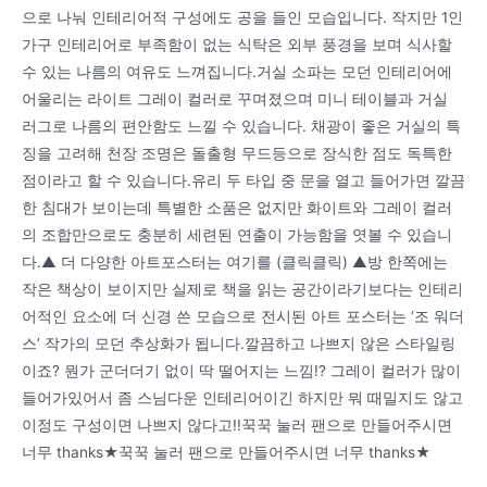
으로 나눠 인테리어적 구성에도 공을 들인 모습입니다. 작지만 1인
가구 인테리어로 부족함이 없는 식탁은 외부 풍경을 보며 식사할
수 있는 나름의 여유도 느껴집니다.거실 소파는 모던 인테리어에
어울리는 라이트 그레이 컬러로 꾸며졌으며 미니 테이블과 거실
러그로 나름의 편안함도 느낄 수 있습니다. 채광이 좋은 거실의 특
징을 고려해 천장 조명은 돌출형 무드등으로 장식한 점도 독특한
점이라고 할 수 있습니다.유리 두 타입 중 문을 열고 들어가면 깔끔
한 침대가 보이는데 특별한 소품은 없지만 화이트와 그레이 컬러
의 조합만으로도 충분히 세련된 연출이 가능함을 엿볼 수 있습니
다.▲ 더 다양한 아트포스터는 여기를 (클릭클릭) ▲방 한쪽에는
작은 책상이 보이지만 실제로 책을 읽는 공간이라기보다는 인테리
어적인 요소에 더 신경 쓴 모습으로 전시된 아트 포스터는 ‘조 워더
스’ 작가의 모던 추상화가 됩니다.깔끔하고 나쁘지 않은 스타일링
이죠? 뭔가 군더더기 없이 딱 떨어지는 느낌!? 그레이 컬러가 많이
들어가있어서 좀 스님다운 인테리어이긴 하지만 뭐 때밀지도 않고
이정도 구성이면 나쁘지 않다고!!꾹꾹 눌러 팬으로 만들어주시면
너무 thanks★꾹꾹 눌러 팬으로 만들어주시면 너무 thanks★