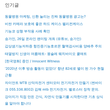
인기글
동물병원 마케팅, 신환 늘리는 진짜 동물병원 광고는?
비싼 카메라 보호에 좋은 하드 케이스 펠리컨케이스
기능코 성형 부작용 사례 확인
송가인, 26일 온라인 팬미팅 개최 (유튜브, 송가인)
갑상샘기능저하증 항진증기능호르몬 혈액검사비용 양배추 주의
태열방지 신생아 여름매트- 몽슐레 웨치바이오 쿨매트
[한국영화] 증인 / Innocent Witness
‘2020년 이후 방송 활동이 없었다’ 향년 82세로 별이 된 가수 현철
근황
자이언트 MTB 산악자전거 센터모터 전기자전거 만들기 (썬바이
크 055.336.8002) 김해 mtb 전기자전거. 벨로스터 장착 문의.
강아지가 직접 만든 간식, 자연식 만들기를 시작한다면 기초 상식
을 알아야 합니다