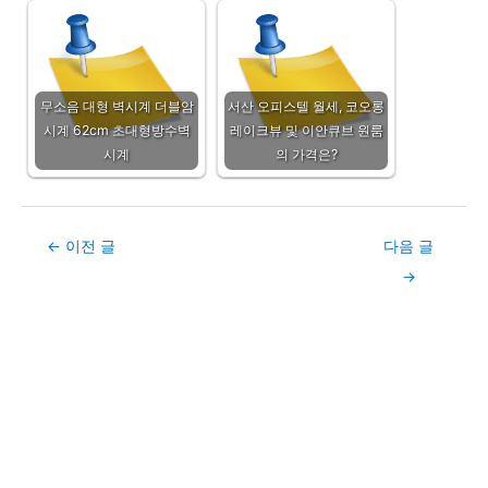
무소음 대형 벽시계 더블암
서산 오피스텔 월세, 코오롱
시계 62cm 초대형방수벽
레이크뷰 및 이안큐브 원룸
시계
의 가격은?
Post
←
이전 글
다음 글
navigation
→