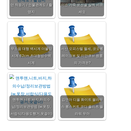
던 적응기 / 인물관계도 / 촬
이소 가죽 로션을 살짝 바르
영지
세요
무소음 대형 벽시계 더블암
서산 오피스텔 월세, 코오롱
시계 62cm 초대형방수벽
레이크뷰 및 이안큐브 원룸
시계
의 가격은?
맨투맨,니트,바지,하의수
김연아 디올 화이트 블라우
납/정리보관방법 (w.옷장,
스 롱스커트 코디 플리츠 플
서랍식/다용도행거,옷걸이)
라워 우아