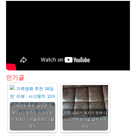
인기글
가족영화 추천 '패딩턴' 리
뷰 : 사고뭉치 꼬마곰의 런
가죽 소파가 깨지기 전에 다
던 적응기 / 인물관계도 / 촬
이소 가죽 로션을 살짝 바르
영지
세요