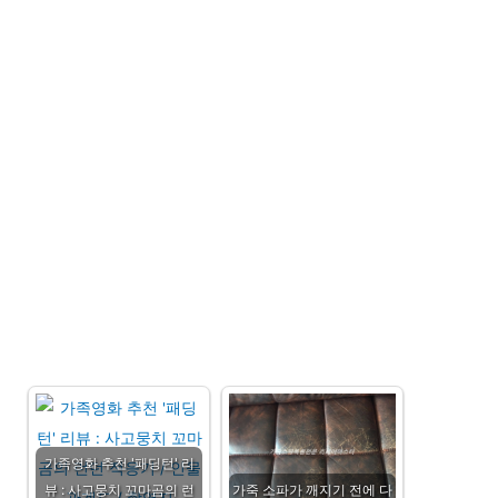
가족영화 추천 '패딩턴' 리
뷰 : 사고뭉치 꼬마곰의 런
가죽 소파가 깨지기 전에 다