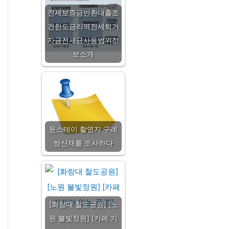
전세보증금반환대출조
건한도금리역전세퇴거
자금전세금사용범위정
보소개
윤스테이 촬영지 구례
쌍산재를 조사하다
[화랑대 철도공원] [노
원 불빛정원] [카페 기