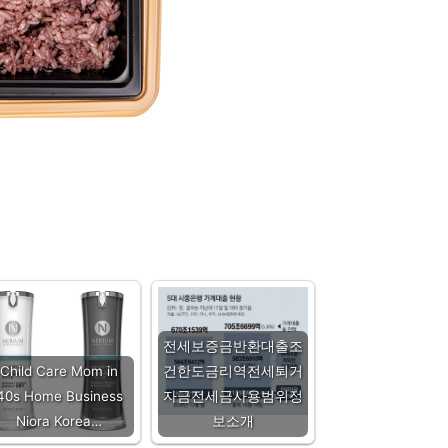
전세보증금반환대출조
Child Care Mom in
건한도금리역전세퇴거
40s Home Business
자금전세금사용범위정
Niora Korea…
보소개