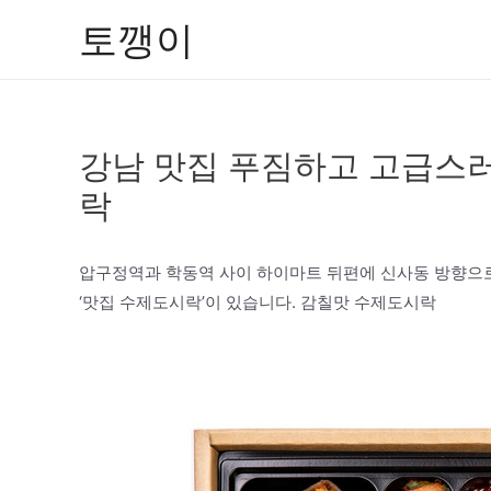
콘
토깽이
텐
츠
로
건
강남 맛집 푸짐하고 고급스
너
뛰
락
기
압구정역과 학동역 사이 하이마트 뒤편에 신사동 방향으로
‘맛집 수제도시락’이 있습니다. 감칠맛 수제도시락