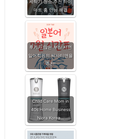
세탁기 청소 추천 하이
마트 홈 만능 해결
후기가 많은 부산 서면
일어학원의 씨사티앤을
추천!
Child Care Mom in
40s Home Business
Niora Korea…