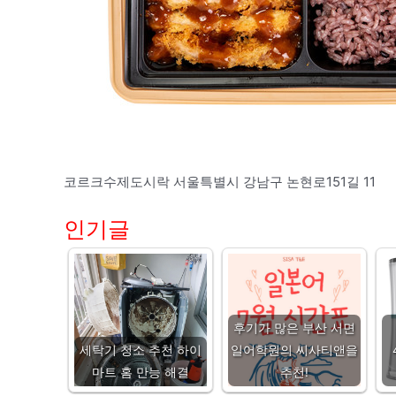
코르크수제도시락 서울특별시 강남구 논현로151길 11
인기글
후기가 많은 부산 서면
세탁기 청소 추천 하이
일어학원의 씨사티앤을
마트 홈 만능 해결
추천!