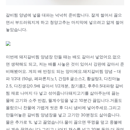
갈비찜 양념에 넣을 대파는 넉넉히 준비합니다. 잘게 썰어서 끓으
면서 부드러워지게 하고 청양고추는 마지막에 넣으려고 얇게 썰어
놓았습니다.
이번에 돼지갈비찜 양념장 만들 때는 배도 갈아서 넣었어요.없으
면 생략해도 되고, 저는 배를 사놓은 것이 있어서 강판에 갈아서 준
비해봤어요. 게의 배 반정도 되는 양이에요.돼지갈비찜 양념 – 대
파 1/2대 (50g), 페파론치노1, 간장8 굴소스2, 황설탕3, 다진마늘
2.5, 다진생강0.5배 갈아서 1/2개분, 참기름2, 후추0.5대파랑 갈비
찜 재료 나머지 다 넣고 섞어줍니다돼지고기를 삶아주는데 끓는
물에 고기와 소주 반컵, 월계수잎을 넣고 10분간 끓입니다.거품도
올랐으니 찬물에 가볍게 씻은 후 다시 냄비에 넣어주세요.그리고
만들어놓은 갈비찜 양념장을 넣고 고기만 30분정도 삶아줍니다.
물은 추가로 1L 넣고 끓였습니다.물이 끓으면 뚜껑을 덮고 중불에
서 계속 끓였습니다.그리고 나머지 채소를 넣고 20분 동안 더 끓여