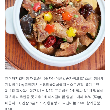
간장돼지갈비찜 재료준비(숫자1=어른밥숟가락으로1스푼) 찜용돼
지갈비 1.2kg 피빼기시 – 요리술2 삶을때 – 소주반컵, 월계수잎
3~4장 감자3개 당근1개분 1/2절 표고버섯 2개 양파 1/4개 떡볶이
떡 3개 대추반줌 풋고추 1개 돼지갈비찜 양념 – 대파 1/2대(50g),
페론치노1, 간장 8굴소스 2, 황설탕 3, 다진마늘 2.5배 참기름분
0.5배