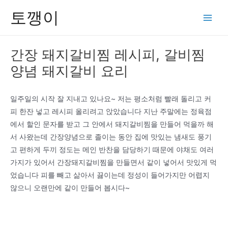
콘
토깽이
텐
Main
츠
Men
로
간장 돼지갈비찜 레시피, 갈비찜
건
양념 돼지갈비 요리
너
뛰
기
일주일의 시작 잘 지내고 있나요~ 저는 평소처럼 빨래 돌리고 커
피 한잔 넣고 레시피 올리려고 앉았습니다 지난 주말에는 정육점
에서 할인 문자를 받고 그 안에서 돼지갈비찜을 만들어 먹을까 해
서 사왔는데 간장양념으로 졸이는 동안 집에 맛있는 냄새도 풍기
고 편하게 두끼 정도는 메인 반찬을 담당하기 때문에 야채도 여러
가지가 있어서 간장돼지갈비찜을 만들면서 같이 넣어서 맛있게 먹
었습니다 피를 빼고 삶아서 끓이는데 정성이 들어가지만 어렵지
않으니 오랜만에 같이 만들어 봅시다~