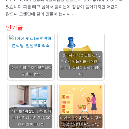
었습니다 피를 빼고 삶아서 끓이는데 정성이 들어가지만 어렵지
않으니 오랜만에 같이 만들어 봅시다~
인기글
강아지가 직접 만든 간식,
자연식 만들기를 시작한다
[아산 맛집]도후면향촌식당
면 기초 상식을 알아야 합니
_일발오리백숙
다
[대부도 1박 2일] 선재도 해
변펜션을 다녀온 후기, 30
다이소 필수템 주방 및 청소
초 해변 아라펜션
용품 소개! (자취템 필독)