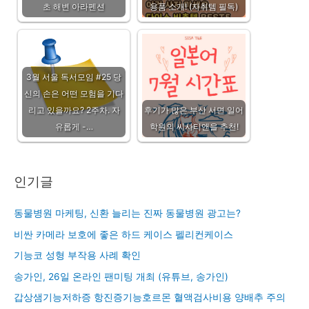
초 해변 아라펜션
용품 소개! (자취템 필독)
3월 서울 독서모임 #25 당
신의 손은 어떤 모험을 기다
리고 있을까요? 2주차. 자
후기가 많은 부산 서면 일어
유롭게 -…
학원의 씨사티앤을 추천!
인기글
동물병원 마케팅, 신환 늘리는 진짜 동물병원 광고는?
비싼 카메라 보호에 좋은 하드 케이스 펠리컨케이스
기능코 성형 부작용 사례 확인
송가인, 26일 온라인 팬미팅 개최 (유튜브, 송가인)
갑상샘기능저하증 항진증기능호르몬 혈액검사비용 양배추 주의