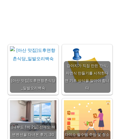
강아지가 직접 만든 간식,
자연식 만들기를 시작한다
[아산 맛집]도후면향촌식당
면 기초 상식을 알아야 합니
_일발오리백숙
다
[대부도 1박 2일] 선재도 해
변펜션을 다녀온 후기, 30
다이소 필수템 주방 및 청소