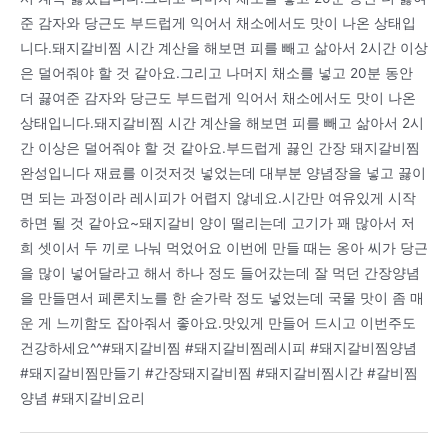
준 감자와 당근도 부드럽게 익어서 채소에서도 맛이 나온 상태입
니다.돼지갈비찜 시간 계산을 해보면 피를 빼고 삶아서 2시간 이상
은 덜어줘야 할 것 같아요.그리고 나머지 채소를 넣고 20분 동안
더 끓여준 감자와 당근도 부드럽게 익어서 채소에서도 맛이 나온
상태입니다.돼지갈비찜 시간 계산을 해보면 피를 빼고 삶아서 2시
간 이상은 덜어줘야 할 것 같아요.부드럽게 끓인 간장 돼지갈비찜
완성입니다 재료를 이것저것 넣었는데 대부분 양념장을 넣고 끓이
면 되는 과정이라 레시피가 어렵지 않네요.시간만 여유있게 시작
하면 될 것 같아요~돼지갈비 양이 떨리는데 고기가 꽤 많아서 저
희 셋이서 두 끼로 나눠 먹었어요 이번에 만들 때는 옹아 씨가 당근
을 많이 넣어달라고 해서 하나 정도 들어갔는데 잘 먹던 간장양념
을 만들면서 페론치노를 한 숟가락 정도 넣었는데 국물 맛이 좀 매
운 게 느끼함도 잡아줘서 좋아요.맛있게 만들어 드시고 이번주도
건강하세요^^#돼지갈비찜 #돼지갈비찜레시피 #돼지갈비찜양념
#돼지갈비찜만들기 #간장돼지갈비찜 #돼지갈비찜시간 #갈비찜
양념 #돼지갈비요리