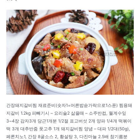
간장돼지갈비찜 재료준비(숫자1=어른밥숟가락으로1스푼) 찜용돼
지갈비 1.2kg 피빼기시 – 요리술2 삶을때 – 소주반컵, 월계수잎
3~4장 감자3개 당근1개분 1/2절 표고버섯 2개 양파 1/4개 떡볶이
떡 3개 대추반줌 풋고추 1개 돼지갈비찜 양념 – 대파 1/2대(50g),
페론치노1, 간장 8굴소스 2, 황설탕 3, 다진마늘 2.5배 참기름분