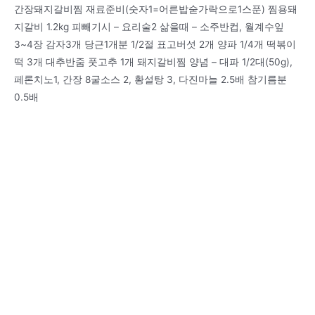
간장돼지갈비찜 재료준비(숫자1=어른밥숟가락으로1스푼) 찜용돼
지갈비 1.2kg 피빼기시 – 요리술2 삶을때 – 소주반컵, 월계수잎
3~4장 감자3개 당근1개분 1/2절 표고버섯 2개 양파 1/4개 떡볶이
떡 3개 대추반줌 풋고추 1개 돼지갈비찜 양념 – 대파 1/2대(50g),
페론치노1, 간장 8굴소스 2, 황설탕 3, 다진마늘 2.5배 참기름분
0.5배