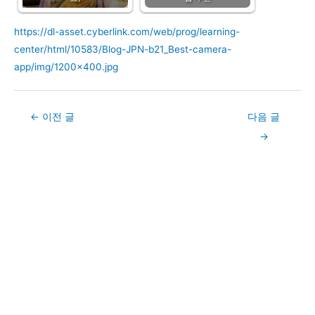
https://dl-asset.cyberlink.com/web/prog/learning-
center/html/10583/Blog-JPN-b21_Best-camera-
app/img/1200×400.jpg
Post
←
이전 글
다음 글
navigation
→