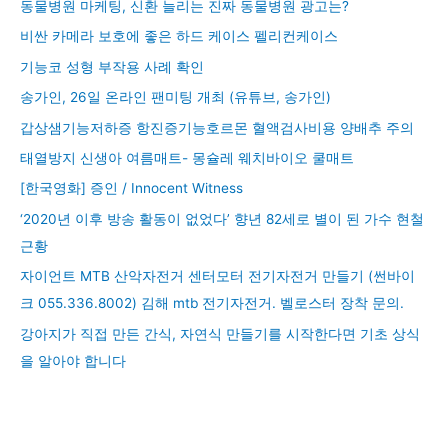
동물병원 마케팅, 신환 늘리는 진짜 동물병원 광고는?
비싼 카메라 보호에 좋은 하드 케이스 펠리컨케이스
기능코 성형 부작용 사례 확인
송가인, 26일 온라인 팬미팅 개최 (유튜브, 송가인)
갑상샘기능저하증 항진증기능호르몬 혈액검사비용 양배추 주의
태열방지 신생아 여름매트- 몽슐레 웨치바이오 쿨매트
[한국영화] 증인 / Innocent Witness
‘2020년 이후 방송 활동이 없었다’ 향년 82세로 별이 된 가수 현철
근황
자이언트 MTB 산악자전거 센터모터 전기자전거 만들기 (썬바이
크 055.336.8002) 김해 mtb 전기자전거. 벨로스터 장착 문의.
강아지가 직접 만든 간식, 자연식 만들기를 시작한다면 기초 상식
을 알아야 합니다