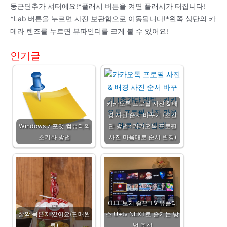
둥근단추가 셔터에요!*플래시 버튼을 켜면 플래시가 터집니다!
*Lab 버튼을 누르면 사진 보관함으로 이동됩니다!*왼쪽 상단의 카
메라 렌즈를 누르면 뷰파인더를 크게 볼 수 있어요!
인기글
카카오톡 프로필 사진 & 배
경 사진 순서 바꾸기 (초간
Windows 7 포맷 컴퓨터의
단 방법 : 카카오톡 프로필
초기화 방법
사진 마음대로 순서 변경)
OTT 보기 좋은 TV 유플러
살짝 묵은지 있어요(판매완
스 U+tv NEXT로 즐기는 방
료)
법 추천