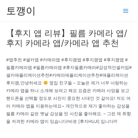
콘
토깽이
텐
Main
츠
Men
로
【후지 앱 리뷰】필름 카메라 앱/
건
후지 카메라 앱/카메라 앱 추천
너
뛰
기
#앱추천 #셀카앱 #카메라앱 #후지캠앱 #후지캠앱 #후지캠앱 #
필름카메라앱 #필름카메라앱 #후지필름카메라#감성적인셀카업#
셀카애플리케이션추천#카메라애플리케이션추천#애플리케이션
후지캠,안녕하세요
옆집 친구들 – 오늘은 제가 너무 사랑하는
카메라 앱을 하나 소개해 보려고 해요 요즘은 카메라 사양을 보고
핸드폰을 선택할 정도로 사진이 중요한 시대인 것 같아요! 저도 여
러 카메라 앱을 이용하는데요~ 개인적으로 제가 좋아하는 감성을
필름 카메라 같은 옛날 감성을 띤 사진을 좋아해요. – 그런 제 취향
을 저격한 카메라 앱이 있습니다!바로 [후지HUJI] 입니다!!!