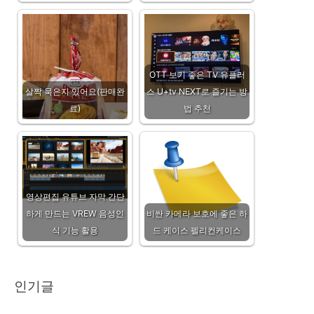
OTT 보기 좋은 TV 유플러
살짝 묵은지 있어요(판매완
스 U+tv NEXT로 즐기는 방
료)
법 추천
영상편집 유튜브 자막 간단
하게 만드는 VREW 음성인
비싼 카메라 보호에 좋은 하
식 기능 활용
드 케이스 펠리컨케이스
인기글